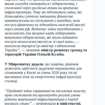
якими сьогодні стикаються і підприємства, і
споживачі через російські атаки на критичну
інфраструктуру. Тому ми підготували зміни, які
дозволяють суттєво зменшити фінансове
навантаження на споживачів у випадках, коли
послуги фактично не відповідали належній якості
через атаки рф. Водночас зміни передбачають і
можливість для місцевої влади підтримати
комунальні підприємства, які могли надавати
послуги неналежної якості не зі своєї вини», —
наголосив віцепрем’єр-міністр з відновлення
України”
, — зазначив
міністр розвитку громад та
територій України Олексій Кулеба.
У Мінрозвитку додали
, що зокрема, рішення
дозволить здійснити додаткові перерахунки для
споживачів у Києві за січень 2026 року після
масованих атак на енергетичну інфраструктуру
столиці.
“Прийняті зміни спрямовані на посилення захисту
прав споживачів та враховують реальні умови
роботи комунальної інфраструктури в період
воєнного стану”,
– резюмували
в міністерстві.