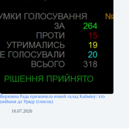
Верховна Рада призначила новий склад Кабміну: хто
увійшов до Уряду (список)
16.07.2026