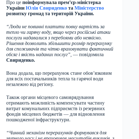
Про це
поінформувала премʼєр-міністерка
України
Юлія Свириденко
та
Міністерство
розвитку громад та територій України.
“Люди не повинні платити повну вартість за
тепло чи гарячу воду, якщо через російські атаки
послуги надавалися з перебоями або неякісно.
Рішення дозволить збільшити розмір перерахунку
для споживачів та чітко враховувати фактичний
обсяг і якість наданих послуг”,
— повідомила
Свириденко.
Вона додала, що перерахунок стане обов’язковим
для всіх постачальників тепла та гарячої води
незалежно від регіону.
Також органи місцевого самоврядування
отримають можливість компенсувати частину
витрат комунальних підприємств із резервних
фондів місцевих бюджетів — для відновлення
пошкодженої інфраструктури.
“Чинний механізм перерахунків формувався для
мирного часу і не враховував масштабів викликів, з