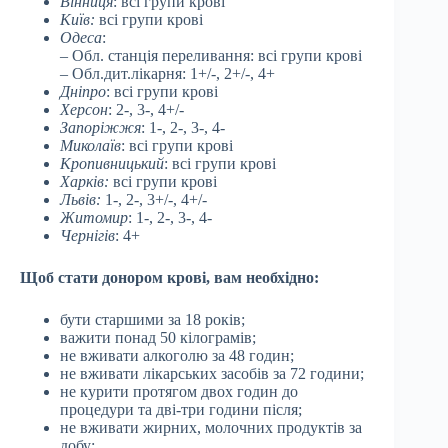
Вінниця
: всі групи крові
Київ:
всі групи крові
Одеса
:
– Обл. станція переливання: всі групи крові
– Обл.дит.лікарня: 1+/-, 2+/-, 4+
Дніпро
: всі групи крові
Херсон
: 2-, 3-, 4+/-
Запоріжжя
: 1-, 2-, 3-, 4-
Миколаїв
: всі групи крові
Кропивницький
: всі групи крові
Харків:
всі групи крові
Львів:
1-, 2-, 3+/-, 4+/-
Житомир
: 1-, 2-, 3-, 4-
Чернігів
: 4+
Щоб стати донором крові, вам необхідно:
бути старшими за 18 років;
важити понад 50 кілограмів;
не вживати алкоголю за 48 годин;
не вживати лікарських засобів за 72 години;
не курити протягом двох годин до
процедури та дві-три години після;
не вживати жирних, молочних продуктів за
добу;