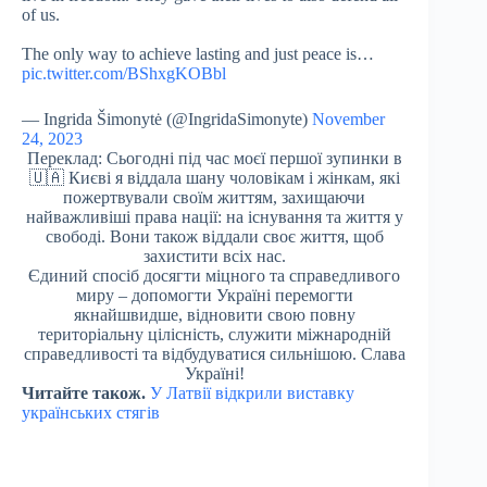
of us.
The only way to achieve lasting and just peace is…
pic.twitter.com/BShxgKOBbl
— Ingrida Šimonytė (@IngridaSimonyte)
November
24, 2023
Переклад: Сьогодні під час моєї першої зупинки в
🇺🇦 Києві я віддала шану чоловікам і жінкам, які
пожертвували своїм життям, захищаючи
найважливіші права нації: на існування та життя у
свободі. Вони також віддали своє життя, щоб
захистити всіх нас.
Єдиний спосіб досягти міцного та справедливого
миру – допомогти Україні перемогти
якнайшвидше, відновити свою повну
територіальну цілісність, служити міжнародній
справедливості та відбудуватися сильнішою. Слава
Україні!
Читайте також.
У Латвії відкрили виставку
українських стягів