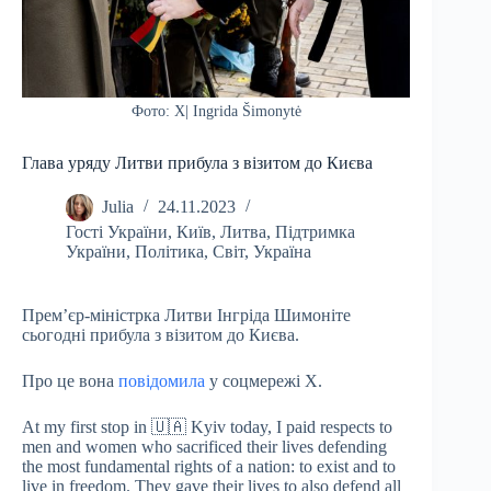
Фото: Х| Ingrida Šimonytė
Глава уряду Литви прибула з візитом до Києва
Julia
24.11.2023
Гості України
,
Київ
,
Литва
,
Підтримка
України
,
Політика
,
Світ
,
Україна
Прем’єр-міністрка Литви Інгріда Шимоніте
сьогодні прибула з візитом до Києва.
Про це вона
повідомила
у соцмережі Х.
At my first stop in 🇺🇦 Kyiv today, I paid respects to
men and women who sacrificed their lives defending
the most fundamental rights of a nation: to exist and to
live in freedom. They gave their lives to also defend all