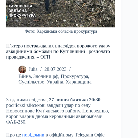
Фото: Харківська обласна прокуратура
Пʼятеро постраждалих внаслідок ворожого удару
авіаційними бомбами по Куп‘янщині –розпочато
провадження, – ОГП
Julia
28.07.2023
Війна
,
Злочини рф
,
Прокуратура
,
Суспільство
,
Україна
,
Харківщина
За даними слідства,
27 липня близько 20:30
російські військові завдали удар по селу
Новоосинове Куп‘янського району. Попередньо,
ворог вдарив двома керованими авіабомбами
ФАБ-250.
Про це
повідомив
в офіційному Telegram Офіс