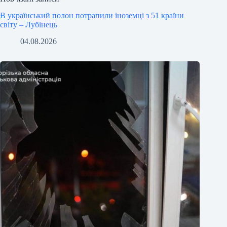
В український полон потрапили іноземці з 51 країни
світу – Лубінець
04.08.2026