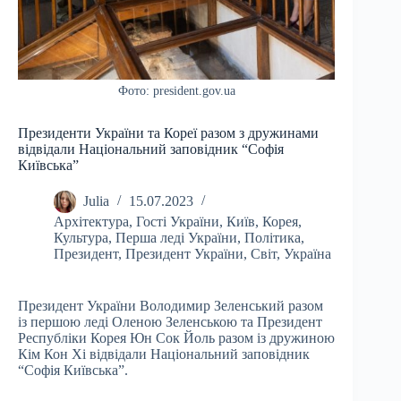
Фото: president.gov.ua
Президенти України та Кореї разом з дружинами
відвідали Національний заповідник “Софія
Київська”
Julia
15.07.2023
Архітектура
,
Гості України
,
Київ
,
Корея
,
Культура
,
Перша леді України
,
Політика
,
Президент
,
Президент України
,
Світ
,
Україна
Президент України Володимир Зеленський разом
із першою леді Оленою Зеленською та Президент
Республіки Корея Юн Сок Йоль разом із дружиною
Кім Кон Хі відвідали Національний заповідник
“Софія Київська”.