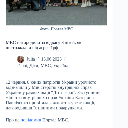
Фото: Портал МВС
МВС нагородило за відвагу 8 дітей, які
постраждали від агресії рф
Julia
13.06.2023
Герої
,
Діти
,
МВС
,
Україна
12 червня, 8 юних патріотів України урочисто
відзначили у Міністерстві внутрішніх справ
України у рамках акції “Діти-герої”. Заступниця
міністра внутрішніх справ України Катерина
Павліченко привітала кожного лауреата акції,
нагородивши їх цінними подарунками.
Про це
повідомив
Портал МВС.