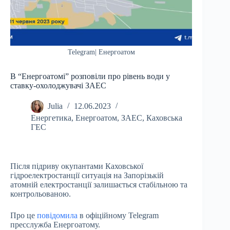
Telegram| Енергоатом
В “Енергоатомі” розповіли про рівень води у
ставку-охолоджувачі ЗАЕС
Julia
12.06.2023
Енергетика
,
Енергоатом
,
ЗАЕС
,
Каховська
ГЕС
Після підриву окупантами Каховської
гідроелектростанції ситуація на Запорізькій
атомній електростанції залишається стабільною та
контрольованою.
Про це
повідомила
в офіційному Telegram
пресслужба Енергоатому.