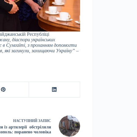
айджанській Республіці
ану, діаспори українських
іє в Сумгаїті, з проханням допомогти
, які загинули, захищаючи Україну”
–
НАСТУПНИЙ
ЗАПИС
ни із артилерії обстріляли
ополь: поранено чоловіка