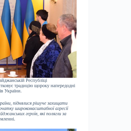
айджанській Республіці
атковує традицію щороку напередодні
ів України.
раїни, піднялися рішуче захищати
початку широкомасштабної агресії
йджанських героїв, які полягли за
омленні.