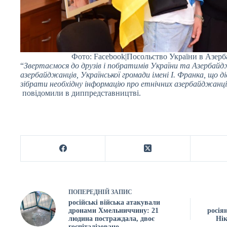
Фото: Facebook|Посольство України в Азерб
“
Звертаємося до друзів і побратимів України та Азербайдж
азербайджанців, Української громади імені І. Франка, що д
зібрати необхідну інформацію про етнічних азербайджанців
повідомили в диппредставництві.
ПОПЕРЕДНІЙ
ЗАПИС
російські війська атакували
дронами Хмельниччину: 21
росія
людина постраждала, двоє
Нік
госпіталізовано