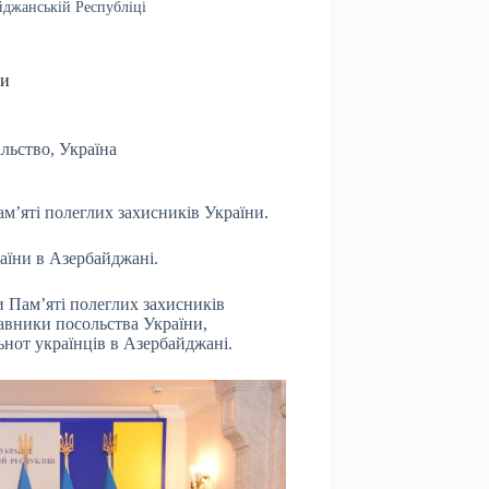
йджанській Республіці
ни
ільство
,
Україна
м’яті полеглих захисників України.
аїни в Азербайджані.
и Пам’яті полеглих захисників
ставники посольства України,
льнот українців в Азербайджані.