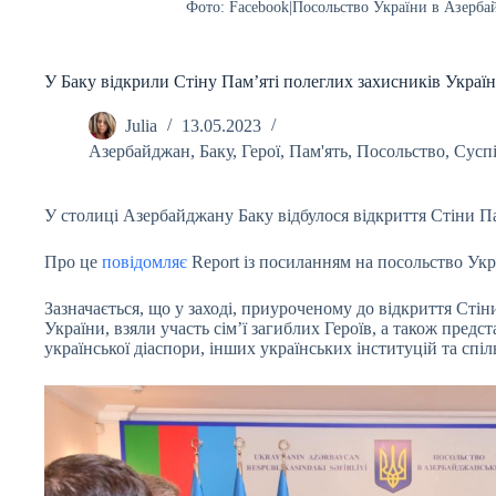
Фото: Facebook|Посольство України в Азерба
У Баку відкрили Стіну Пам’яті полеглих захисників Украї
Julia
13.05.2023
Азербайджан
,
Баку
,
Герої
,
Пам'ять
,
Посольство
,
Сусп
У столиці Азербайджану Баку відбулося відкриття Стіни Па
Про це
повідомляє
Report із посиланням на посольство Укр
Зазначається, що у заході, приуроченому до відкриття Стін
України, взяли участь сім’ї загиблих Героїв, а також пред
української діаспори, інших українських інституцій та спі