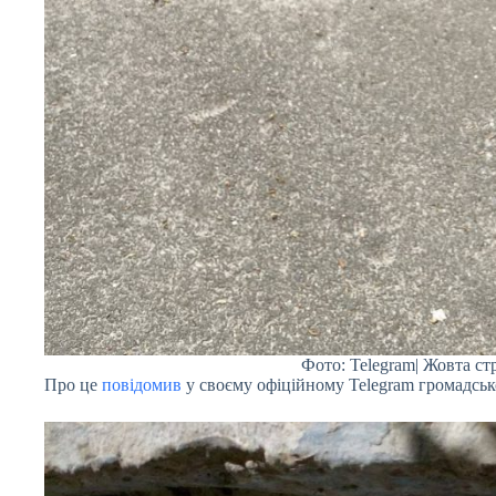
Фото: Telegram| Жовта ст
Про це
повідомив
у своєму офіційному Telegram громадськ