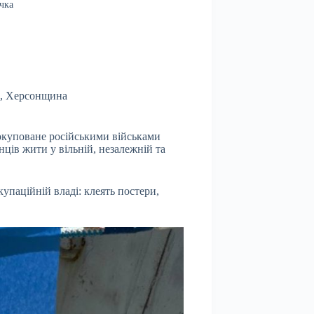
чка
,
Херсонщина
 окуповане російськими військами
нців жити у вільній, незалежній та
упаційній владі: клеять постери,