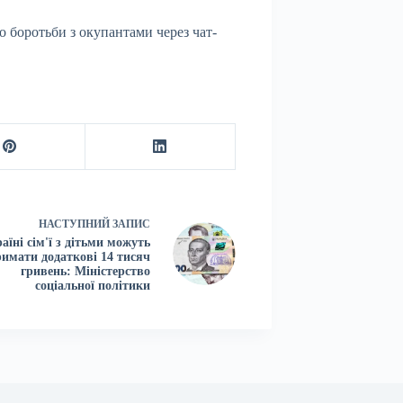
о боротьби з окупантами через чат-
НАСТУПНИЙ
ЗАПИС
аїні сім'ї з дітьми можуть
римати додаткові 14 тисяч
гривень: Міністерство
соціальної політики