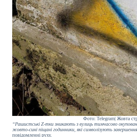
Фото: Telegram| Жовта ст
“Рашистські Z-тки зникають з вулиць тимчасово окупова
жовто-сині піщані годинники, які символізують завершення
повідомленні руху.