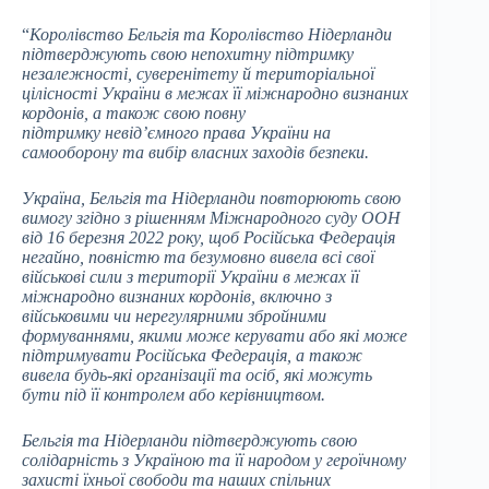
“
Королівство Бельгія та Королівство Нідерланди
підтверджують свою непохитну підтримку
незалежності, суверенітету й територіальної
цілісності України в межах її міжнародно визнаних
кордонів, а також свою повну
підтримку невід’ємного права України на
самооборону та вибір власних заходів безпеки.
Україна, Бельгія та Нідерланди повторюють свою
вимогу згідно з рішенням Міжнародного суду ООН
від 16 березня 2022 року, щоб Російська Федерація
негайно, повністю та безумовно вивела всі свої
військові сили з території України в межах її
міжнародно визнаних кордонів, включно з
військовими чи нерегулярними збройними
формуваннями, якими може керувати або які може
підтримувати Російська Федерація, а також
вивела будь-які організації та осіб, які можуть
бути під її контролем або керівництвом.
Бельгія та Нідерланди підтверджують свою
солідарність з Україною та її народом у героїчному
захисті їхньої свободи та наших спільних