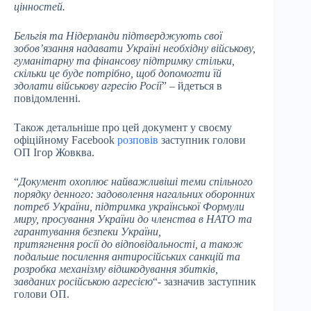
цінностей.
Бельгія та Нідерланди підтверджують свої
зобов’язання надавати Україні необхідну військову,
гуманітарну та фінансову підтримку стільки,
скільки це буде потрібно, щоб допомогти їй
здолати військову агресію Росії
” – йдеться в
повідомленні.
Також детальніше про цей документ у своєму
офіційному Facebook
розповів
заступник голови
ОП Ігор Жовква.
“
Документ охоплює найважливіші теми спільного
порядку денного: задоволення нагальних оборонних
потреб України, підтримка української Формули
миру, просування України до членства в НАТО та
гарантування безпеки України,
притягнення росії до відповідальності, а також
подальше посилення антиросійських санкцій та
розробка механізму відшкодування збитків,
завданих російською агресією
“- зазначив заступник
голови ОП.