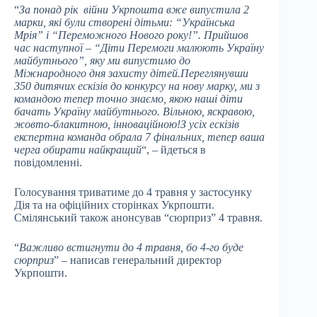
“
За понад рік війни Укрпошта вже випустила 2
марки, які були створені дітьми: “Українська
Мрія” і “Переможного Нового року!”. Прийшов
час наступної – “Діти Перемоги малюють Україну
майбутнього”, яку ми випустимо до
Міжнародного дня захисту дітей.Переглянувши
350 дитячих ескізів до конкурсу на нову марку, ми з
командою тепер точно знаємо, якою наші діти
бачать Україну майбутнього. Вільною, яскравою,
жовто-блакитною, інноваційною!З усіх ескізів
експертна команда обрала 7 фінальних, тепер ваша
черга обирати найкращий
“, – йдеться в
повідомленні.
Голосування триватиме до 4 травня у застосунку
Дія та на офіційних сторінках Укрпошти.
Смілянський також анонсував “сюрприз” 4 травня.
“
Важливо встигнути до 4 травня, бо 4-го буде
сюрприз
” – написав генеральний директор
Укрпошти.