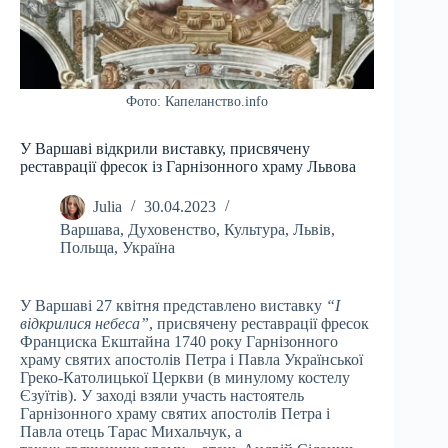
Фото: Капеланство.info
У Варшаві відкрили виставку, присвячену
реставрації фресок із Гарнізонного храму Львова
Julia
30.04.2023
Варшава
,
Духовенство
,
Культура
,
Львів
,
Польща
,
Україна
У Варшаві 27 квітня представлено виставку
“І
відкрилися небеса”
, присвячену реставрації фресок
Франциска Екштайна 1740 року Гарнізонного
храму святих апостолів Петра і Павла Української
Греко-Католицької Церкви (в минулому костелу
Єзуїтів). У заході взяли участь настоятель
Гарнізонного храму святих апостолів Петра і
Павла отець Тарас Михальчук, а