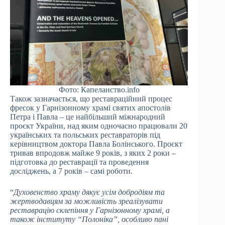
Фото: Капеланство.info
Також зазначається, що реставраційний процес
фресок у Гарнізонному храмі святих апостолів
Петра і Павла – це найбільший міжнародний
проєкт України, над яким одночасно працювали 20
українських та польських реставраторів під
керівництвом доктора Павла Болінського. Проєкт
тривав впродовж майже 9 років, з яких 2 роки –
підготовка до реставрації та проведення
досліджень, а 7 років – самі роботи.
“
Духовенство храму дякує усім добродіям та
жертводавцям за можливість зреалізувати
реставрацію склепіння у Гарнізонному храмі, а
також інституту “Полоніка”, особливо пані