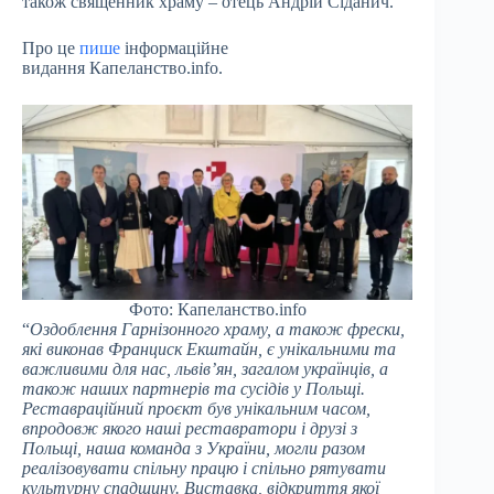
також священник храму – отець Андрій Сіданич.
Про це
пише
інформаційне
видання Капеланство.info.
Фото: Капеланство.info
“
Оздоблення Гарнізонного храму, а також фрески,
які виконав Франциск Екштайн, є унікальними та
важливими для нас, львів’ян, загалом українців, а
також наших партнерів та сусідів у Польщі.
Реставраційний проєкт був унікальним часом,
впродовж якого наші реставратори і друзі з
Польщі, наша команда з України, могли разом
реалізовувати спільну працю і спільно рятувати
культурну спадщину. Виставка, відкриття якої