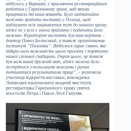
відбулось у Варшаві, є присвячена реставраційним
роботам у Гарнізонному храмі, над якими
працювали дві наші команди. Було надзвичайно
важливо зробити виставку у Польщі, щоб
наблизити всіх зацікавлених тут до нашого храму,
адже не у всіх є змога приїхати і побачити його
наживо. Куратором виставки був наш керівник –
доктор Павел Болінський, а також організовував
інститут “Полоніка”. Відбулося гарне свято, яке
підкреслило важливість цього проєкту і порятунку
нашої спільної спадщини. Окрім цього, це також
був важливий дружній акт, адже можна було
зустрітися з польськими колегами і разом
потішитися результатами праці”,
– розповіла
учасниця відкриття виставки, викладачка
Львівської національної академії мистецтв,
реставраторка Гарнізонного храму святих
апостолів Петра і Павла Леся Гануляк.