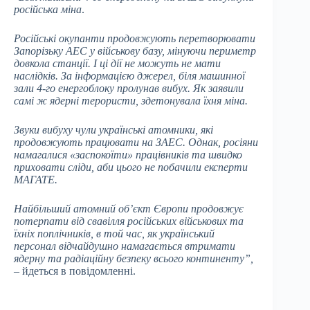
російська міна
.
Російські окупанти продовжують перетворювати
Запорізьку АЕС у військову базу, мінуючи периметр
довкола станції. І ці дії не можуть не мати
наслідків. За інформацією джерел, біля машинної
зали 4-го енергоблоку пролунав вибух. Як заявили
самі ж ядерні терористи, здетонувала їхня міна.
Звуки вибуху чули українські атомники, які
продовжують працювати на ЗАЕС. Однак, росіяни
намагалися «заспокоїти» працівників та швидко
приховати сліди, аби цього не побачили експерти
МАГАТЕ.
Найбільший атомний об’єкт Європи продовжує
потерпати від свавілля російських військових та
їхніх поплічників, в той час, як український
персонал відчайдушно намагається втримати
ядерну та радіаційну безпеку всього континенту”,
– йдеться в повідомленні.