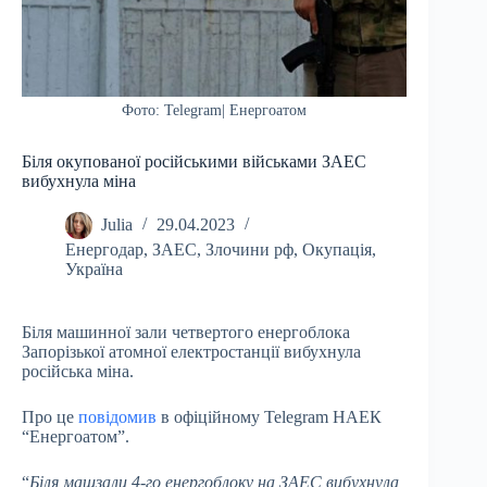
Фото: Telegram| Енергоатом
Біля окупованої російськими військами ЗАЕС
вибухнула міна
Julia
29.04.2023
Енергодар
,
ЗАЕС
,
Злочини рф
,
Окупація
,
Україна
Біля машинної зали четвертого енергоблока
Запорізької атомної електростанції вибухнула
російська міна.
Про це
повідомив
в офіційному Telegram НАЕК
“Енергоатом”.
“
Біля машзали 4-го енергоблоку на ЗАЕС вибухнула