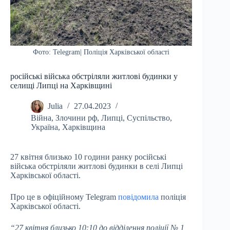
Фото: Telegram| Поліція Харківської області
російські війська обстріляли житлові будинки у
селищі Липці на Харківщині
Julia
27.04.2023
Війна
,
Злочини рф
,
Липці
,
Суспільство
,
Україна
,
Харківщина
27 квітня близько 10 години ранку російські
війська обстріляли житлові будинки в селі Липці
Харківської області.
Про це в офіційному Telegram
повідомила
поліція
Харківської області.
“27 квітня близько 10:10 до відділення поліції № 1