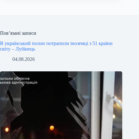
Пов’язані записи
В український полон потрапили іноземці з 51 країни
світу – Лубінець
04.08.2026