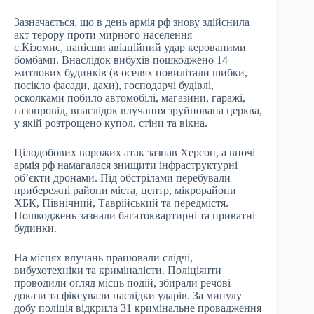
Зазначається, що в день армія рф знову здійснила
акт терору проти мирного населення
с.Кізомис, нанісши авіаційний удар керованими
бомбами. Внаслідок вибухів пошкоджено 14
житлових будинків (в оселях повилітали шибки,
посікло фасади, дахи), господарчі будівлі,
осколками побило автомобілі, магазини, гаражі,
газопровід, внаслідок влучання зруйнована церква,
у якій розтрощено купол, стіни та вікна.
Цілодобових ворожих атак зазнав Херсон, а вночі
армія рф намагалася знищити інфраструктурні
об’єкти дронами. Під обстрілами перебували
прибережні райони міста, центр, мікрорайони
ХБК, Північний, Таврійський та передмістя.
Пошкоджень зазнали багатоквартирні та приватні
будинки.
На місцях влучань працювали слідчі,
вибухотехніки та криміналісти. Поліціянти
проводили огляд місць подій, збирали речові
докази та фіксували наслідки ударів. За минулу
добу поліція відкрила 31 кримінальне провадження