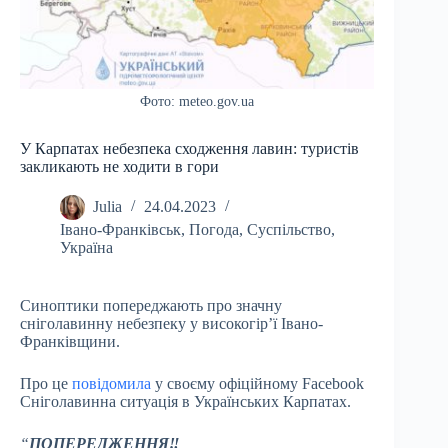
Фото: meteo.gov.ua
У Карпатах небезпека сходження лавин: туристів
закликають не ходити в гори
Julia
24.04.2023
Івано-Франківськ
,
Погода
,
Суспільство
,
Україна
Синоптики попереджають про значну
сніголавинну небезпеку у високогір’ї Івано-
Франківщини.
Про це
повідомила
у своєму офіційному Facebook
Сніголавинна ситуація в Українських Карпатах.
“
ПОПЕРЕДЖЕННЯ‼