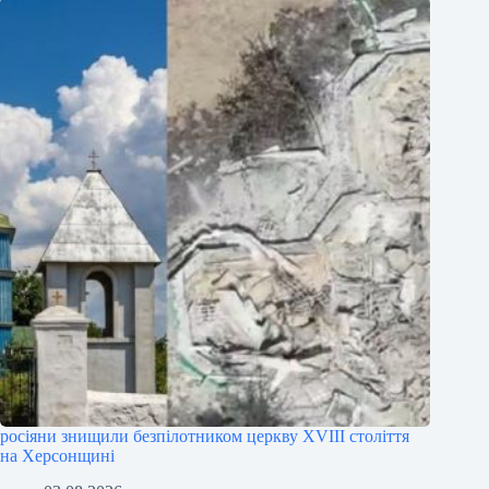
росіяни знищили безпілотником церкву XVIII століття
на Херсонщині