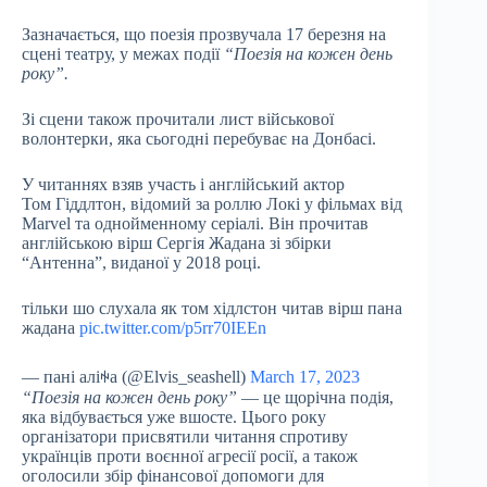
Зазначається, що поезія прозвучала 17 березня на
сцені театру, у межах події
“Поезія на кожен день
року”.
Зі сцени також прочитали лист військової
волонтерки, яка сьогодні перебуває на Донбасі.
У читаннях взяв участь і англійський актор
Том Гіддлтон, відомий за роллю Локі у фільмах від
Marvel та однойменному серіалі. Він прочитав
англійською вірш Сергія Жадана зі збірки
“Антенна”, виданої у 2018 році.
тільки шо слухала як том хідлстон читав вірш пана
жадана
pic.twitter.com/p5rr70IEEn
— пані аліꑭа (@Elvis_seashell)
March 17, 2023
“Поезія на кожен день року”
— це щорічна подія,
яка відбувається уже вшосте. Цього року
організатори присвятили читання спротиву
українців проти воєнної агресії росії, а також
оголосили збір фінансової допомоги для