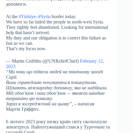
допомоги.
At the
#Türkiye
–
#Syria
border today.
We have so far failed the people in north-west Syria.
They rightly feel abandoned. Looking for international
help that hasn’t arrived.
My duty and our obligation is to correct this failure as
fast as we can.
That’s my focus now.
— Martin Griffiths (@UNReliefChief)
February 12,
2023
“Ми поки що підвели людей на північному заході
Сирії.
Вони справедливо почуваються покинутими.
Шукають міжнародну допомогу, яка не надійшла.
Мій обов’язок і наш обов’язок — якомога швидше
виправити цю помилку.
Зараз я зосереджений на цьому”,
– написав
Мартін Гріффітс.
6 лютого 2023 року низку країн світу сколихнули
землетруси. Найпотужніший стався у Туреччині та
сусідній Сирії.