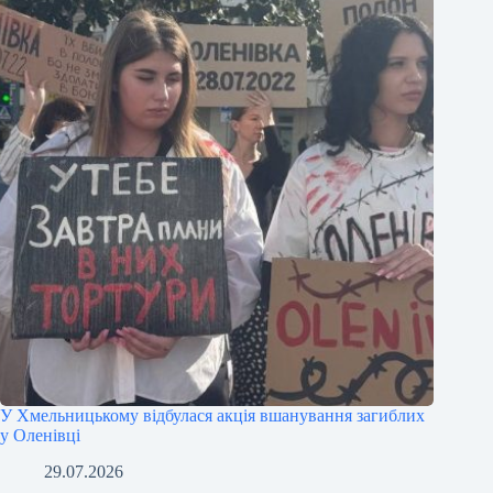
У Хмельницькому відбулася акція вшанування загиблих
у Оленівці
29.07.2026