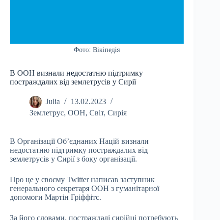
Фото: Вікіпедія
В ООН визнали недостатню підтримку
постраждалих від землетрусів у Сирії
Julia
13.02.2023
Землетрус
,
ООН
,
Світ
,
Сирія
В Організації Об’єднаних Націй визнали
недостатню підтримку постраждалих від
землетрусів у Сирії з боку організації.
Про це у своєму Twitter написав заступник
генерального секретаря ООН з гуманітарної
допомоги Мартін Гріффітс.
За його словами, постраждалі сирійці потребують