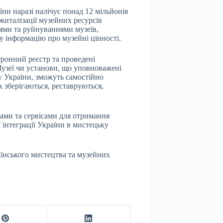
ни наразі налічує понад 12 мільйонів
житалізації музейних ресурсів
нями та руйнуваннями музеїв,
у інформацію про музейні цінності.
тронний реєстр та проведені
Музеї чи установи, що уповноважені
у України, зможуть самостійно
х зберігаються, реставруються,
ами та сервісами для отримання
 інтеграції України в мистецьку
аїнського мистецтва та музейних