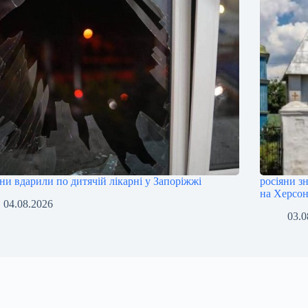
яни вдарили по дитячій лікарні у Запоріжжі
росіяни з
на Херсо
04.08.2026
03.0