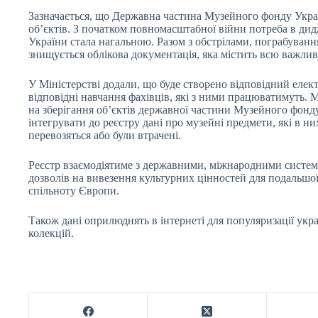
Зазначається, що Державна частина Музейного фонду Украї
об’єктів. З початком повномасштабної війни потреба в дид
України стала нагальною. Разом з обстрілами, пограбуван
знищується облікова документація, яка містить всю важлив
У Міністерстві додали, що буде створено відповідний елек
відповідні навчання фахівців, які з ними працюватимуть. 
на зберігання об’єктів державної частини Музейного фонд
інтегрувати до реєстру дані про музейні предмети, які в ни
перевозяться або були втрачені.
Реєстр взаємодіятиме з державними, міжнародними систем
дозволів на вивезення культурних цінностей для подальшої
спільноту Європи.
Також дані оприлюднять в інтернеті для популяризації укр
колекцій.