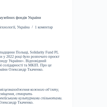
 музейних фондів України
ехнології
,
Україна
1 коментар
спадщини Польщі, Solidarity Fund PL
и у 2022 році було розпочато проєкт
онду України». Відповідний
 солідарності та МКІП. Про це
раїни Олександр Ткаченко.
 місцезнаходження кожного об‘єкту,
еміщення, створить
опейськими культурними спільнотами.
Олександр Ткаченко.