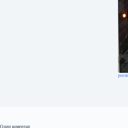
росі
Один коментар