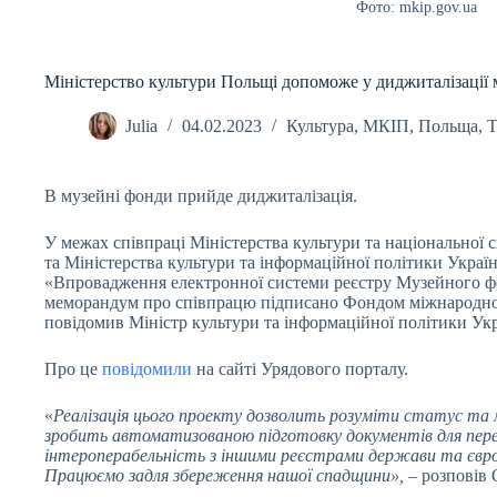
Фото: mkip.gov.ua
Міністерство культури Польщі допоможе у диджиталізації
Julia
04.02.2023
Культура
,
МКІП
,
Польща
,
Т
В музейні фонди прийде диджиталізація.
У межах співпраці Міністерства культури та національної 
та Міністерства культури та інформаційної політики Україн
«Впровадження електронної системи реєстру Музейного ф
меморандум про співпрацю підписано Фондом міжнародної
повідомив Міністр культури та інформаційної політики Ук
Про це
повідомили
на сайті Урядового порталу.
«
Реалізація цього проекту дозволить розуміти статус та
зробить автоматизованою підготовку документів для пер
інтероперабельність з іншими реєстрами держави та євр
Працюємо задля збереження нашої спадщини»,
– розповів 