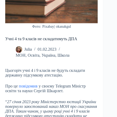
Фото: Рixabay| okanakgul
Учні 4 та 9 класів не складатимуть ДПА
Julia
01.02.2023
МОН
,
Освіта
,
Україна
,
Школа
Цьогоріч учні 4 і 9 класів не будуть складати
державну підсумкову атестацію.
Про це
повідомив
у своєму Telegram Міністр
освіти та науки Сергій Шкарлет.
“
27 січня 2023 року Міністерство юстиції України
повернуло заюстований наказ МОН про скасування
ДПА. Таким чином, у цьому році учні 4 і 9 класів
державну підсумкову атестацію складати не