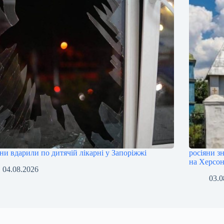
яни вдарили по дитячій лікарні у Запоріжжі
росіяни з
на Херсо
04.08.2026
03.0