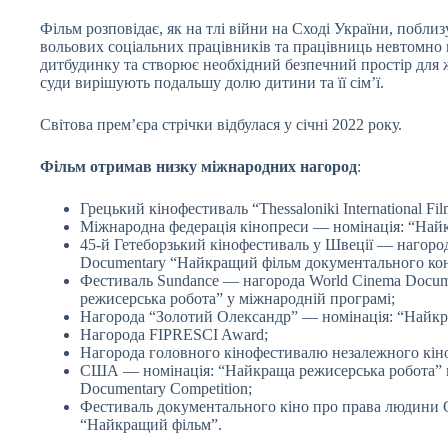
Фільм розповідає, як на тлі війни на Сході України, поблиз
вольових соціальних працівників та працівниць невтомно
дитбудинку та створює необхідний безпечний простір для ж
суди вирішують подальшу долю дитини та її сім’ї.
Світова прем’єра стрічки відбулася у січні 2022 року.
Фільм отримав низку міжнародних нагород
:
Грецький кінофестиваль “Thessaloniki International Fil
Міжнародна федерація кінопреси — номінація: “Най
45-й Гетеборзький кінофестиваль у Швеції — нагород
Documentary “Найкращий фільм документального ко
Фестиваль Sundance — нагорода World Cinema Docum
режисерська робота” у міжнародній програмі;
Нагорода “Золотий Олександр” — номінація: “Найк
Нагорода FIPRESCI Award;
Нагорода головного кінофестивалю незалежного кіно 
США — номінація: “Найкраща режисерська робота” в
Documentary Competition;
Фестиваль документального кіно про права людини O
“Найкращий фільм”.