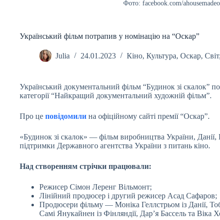
Фото: facebook.com/ahousemadeof
Український фільм потрапив у номінацію на “Оскар”
Julia
24.01.2023
Кіно
,
Культура
,
Оскар
,
Світ
Український документальний фільм “Будинок зі скалок” по
категорії “Найкращий документальний художній фільм”.
Про це
повідомили
на офіційному сайті премії “Оскар”.
«Будинок зі скалок» — фільм виробництва України, Данії, 
підтримки Державного агентства України з питань кіно.
Над створенням стрічки працювали:
Режисер Сімон Леренг Вільмонт;
Лінійний продюсер і другий режисер Асад Сафаров;
Продюсери фільму — Моніка Геллстрьом із Данії, Тоб
Самі Янукайнен із Фінляндії, Дар’я Бассель та Віка Х