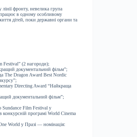
у лінії фронту, невелика група
 працює в одному особливому
иття дітей, поки державні органи та
m Festival” (2 нагороди);
кращий документальний фільм”;
а The Dragon Award Best Nordic
нкурсу”;
entary Directing Award “Найкраща
ращий документальний фільм”;
Sundance Film Festival у
 конкурсній програмі World Cinema
ne World у Празі — номінація: