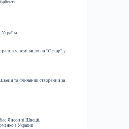
splinters
,
Україна
трапив у номінацію на “Оскар” у
Швеції та Фінляндії створений за
іас Янсон зі Швеції,
оменко з України.