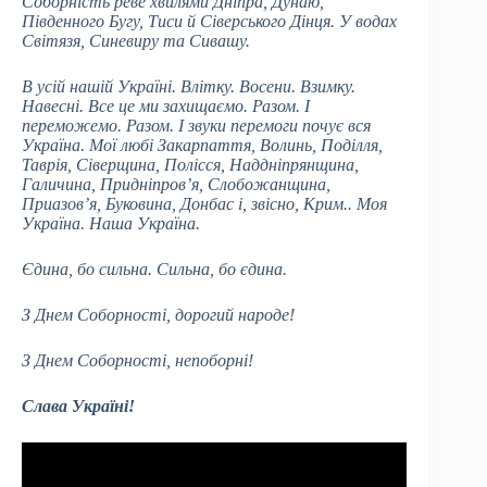
Соборність реве хвилями Дніпра, Дунаю,
Південного Бугу, Тиси й Сіверського Дінця. У водах
Світязя, Синевиру та Сивашу.
В усій нашій Україні. Влітку. Восени. Взимку.
Навесні. Все це ми захищаємо. Разом. І
переможемо. Разом. І звуки перемоги почує вся
Україна. Мої любі Закарпаття, Волинь, Поділля,
Таврія, Сіверщина, Полісся, Наддніпрянщина,
Галичина, Придніпров’я, Слобожанщина,
Приазов’я, Буковина, Донбас і, звісно, Крим.. Моя
Україна. Наша Україна.
Єдина, бо сильна. Сильна, бо єдина.
З Днем Соборності, дорогий народе!
З Днем Соборності, непоборні!
Слава Україні!