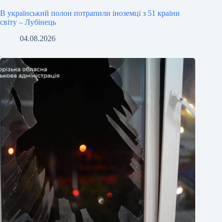
В український полон потрапили іноземці з 51 країни
світу – Лубінець
04.08.2026