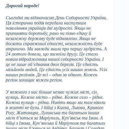
Дорогий народе!
Сьогодні ми відзначаємо День Соборності України.
Ця історична подія передала наступним
поколінням українців дві мудрості. Якщо не
припиняти боротьбу, рано чи пізно єдину й
незалежну державу буде відновлено. Якщо не
досягти справжньої єдності, незалежність буде
втрачено. Ми завжди знали про першу мудрість. А
24 лютого довели, що засвоїли другу. Це стало
новим відродженням нашої соборності України. І
це не лише об’єднання двох берегів. Це єдність
мільйонів людей. Це єдність усіх наших земель. Усіх
наших регіонів. Де всі – один за одного. Кожен
регіон захищає кожен регіон.
У кожного з нас більше немає чужих міст, сіл,
вулиць. Кожне місто – рідне. Кожне село – рідне.
Кожна вулиця – рідна. Навіть якщо ми там ніколи
в житті не були. І бійці з Києва, Львова, Кривого
Рогу, Житомира, Луганська та багатьох інших
міст б’ються за Маріуполь, Куп’янськ та Ізюм. А
бійці з Ізюма, Куп’янська й Маріуполя та багатьох
інших міст б’ються за Авдіївку, Бахмут і Соледар.