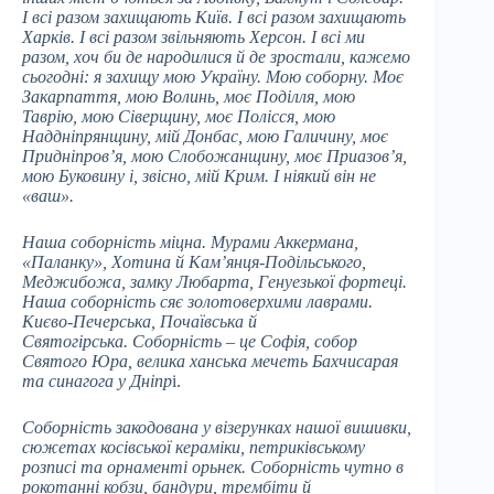
І всі разом захищають Київ. І всі разом захищають
Харків. І всі разом звільняють Херсон. І всі ми
разом, хоч би де народилися й де зростали, кажемо
сьогодні: я захищу мою Україну. Мою соборну. Моє
Закарпаття, мою Волинь, моє Поділля, мою
Таврію, мою Сіверщину, моє Полісся, мою
Наддніпрянщину, мій Донбас, мою Галичину, моє
Придніпров’я, мою Слобожанщину, моє Приазов’я,
мою Буковину і, звісно, мій Крим. І ніякий він не
«ваш».
Наша соборність міцна. Мурами Аккермана,
«Паланку», Хотина й Кам’янця-Подільського,
Меджибожа, замку Любарта, Генуезької фортеці.
Наша соборність сяє золотоверхими лаврами.
Києво-Печерська, Почаївська й
Святогірська. Соборність – це Софія, собор
Святого Юра, велика ханська мечеть Бахчисарая
та синагога у Дніпр
і.
Соборність закодована у візерунках нашої вишивки,
сюжетах косівської кераміки, петриківському
розписі та орнаменті орьнек. Соборність чутно в
рокотанні кобзи, бандури, трембіти й