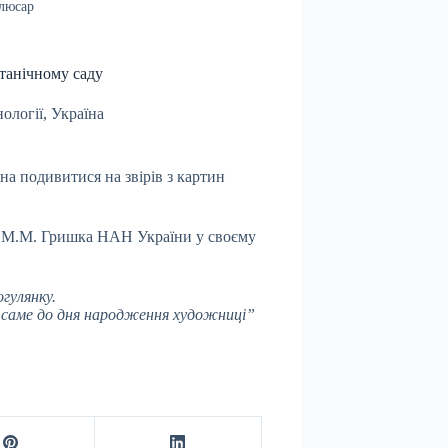
Слюсар
отанічному саду
ології
,
Україна
а подивитися на звірів з картин
і М.М. Гришка НАН України у своєму
гулянку.
і саме до дня народження художниці”