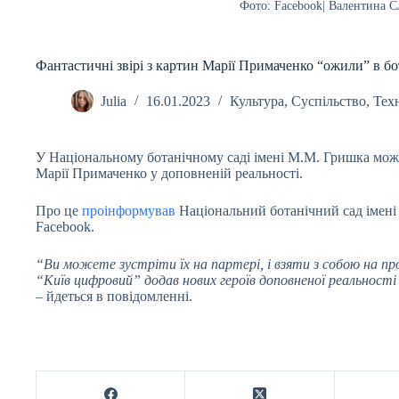
Фото: Facebook| Валентина 
Фантастичні звірі з картин Марії Примаченко “ожили” в б
Julia
16.01.2023
Культура
,
Суспільство
,
Техн
У Національному ботанічному саді імені М.М. Гришка можн
Марії Примаченко у доповненій реальності.
Про це
проінформував
Національний ботанічний сад імен
Facebook.
“Ви можете зустріти їх на партері, і взяти з собою на про
“Київ цифровий” додав нових героїв доповненої реальност
– йдеться в повідомленні.