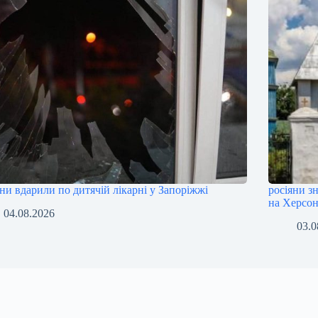
яни вдарили по дитячій лікарні у Запоріжжі
росіяни з
на Херсо
04.08.2026
03.0