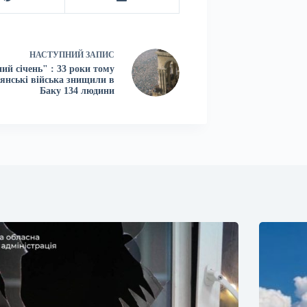
НАСТУПНИЙ
ЗАПИС
ий січень" : 33 роки тому
янські війська знищили в
Баку 134 людини