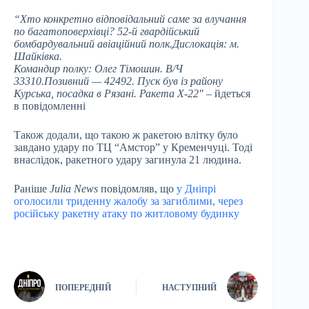
“Хто конкретно відповідальний саме за влучання
по багатоповерхівці? 52-й гвардійський
бомбардувальний авіаційний полк.Дислокація: м.
Шайківка.
Командир полку: Олег Тімошин. В/Ч
33310.Позивний — 42492. Пуск був із району
Курська, посадка в Рязані. Ракета Х-22″
– йдеться
в повідомленні
Також додали, що такою ж ракетою влітку було
завдано удару по ТЦ “Амстор” у Кременчуці. Тоді
внаслідок, ракетного удару загинула 21 людина.
Раніше
Julia News
повідомляв, що
у Дніпрі
оголосили триденну жалобу за загиблими, через
російську ракетну атаку по житловому будинку
ПОПЕРЕДНІЙ
НАСТУПНИЙ