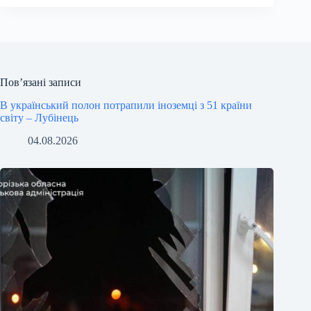
Пов’язані записи
В український полон потрапили іноземці з 51 країни
світу – Лубінець
04.08.2026