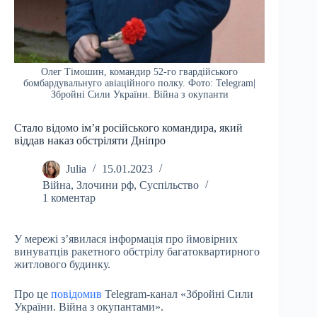
Олег Тімошин, командир 52-го гвардійського
бомбардувальнуго авіаційного полку. Фото: Telegram|
Збройні Сили України. Війна з окупанти
Стало відомо ім’я російського командира, який
віддав наказ обстріляти Дніпро
Julia
15.01.2023
Війна
,
Злочини рф
,
Суспільство
1 коментар
У мережі з’явилася інформація про ймовірних
винуватців ракетного обстрілу багатоквартирного
житлового будинку.
Про це
повідомив
Telegram-канал «Збройні Сили
України. Війна з окупантами».