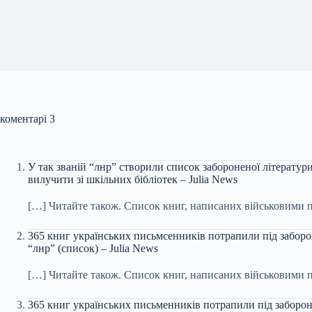
коментарі 3
У так званій “лнр” створили список забороненої літератур
вилучити зі шкільних бібліотек – Julia News
[…] Читайте також. Список книг, написаних військовими п
365 книг українських письмсенників потрапили під заборон
“лнр” (список) – Julia News
[…] Читайте також. Список книг, написаних військовими п
365 книг українських письменників потрапили під заборону