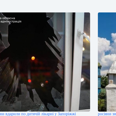
яни вдарили по дитячій лікарні у Запоріжжі
росіяни з