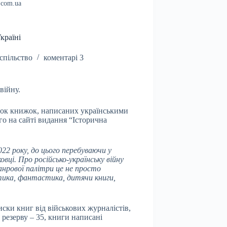
.com.ua
країні
спільство
коментарі 3
війну.
осок книжок, написаних українськими
о на сайті видання “Історична
22 року, до цього перебуваючи у
вці. Про російсько-українську війну
жанрової палітри це не просто
стика, фантастика, дитячи книги,
ски книг від військових журналістів,
резерву – 35, книги написані