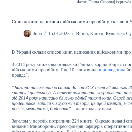
Фото: Ганна Скоріна| istpravda
Список книг, написаних військовими про війну, склали в У
Julia
15.01.2023
Війна
,
Книги
,
Культура
,
Су
В Україні склали список книг, написаних військовими про 
З 2014 року книжкова оглядачка Ганна Скоріна збирає сп
військовими про війну. Так, 10 січня вона
оприлюднила
йог
правда”.
“Багато письменників стали до лав ЗСУ після 24 лютого 20
статусі цивільного. А також волонтери, журналісти, науко
від 2014 року написано близько однієї тисячі книг. Серед 
щоденникові записи чи художні твори, це ще й комікси, мі
поезія, мелодрами, бойовики”
– написала авторка.
Загалом у перелік потрапили 224 книги. Окремо подані спи
видання Міноборони, пресофіцерів, офіцерів оперативного 
військовими капеланами – 9, і 1 книга видана посмертно.