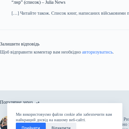
“лнр” (список) – Julia News
[…] Читайте також. Список книг, написаних військовими п
Залишити відповідь
Щоб відправити коментар вам необхідно
авторизуватись
.
Популярне зараз
Ми використовуємо файли cookie аби забезпечити вам
російські війська підірвали
Папа Ри
найкращий досвід на нашому веб-сайті.
Каховську ГЕС: підтоплено
спільно 
Херсон, у зоні ризику 80 сіл
Прийняти
Відхилити