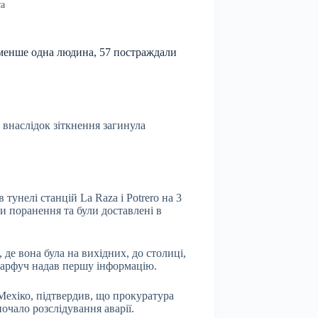
ca
йменше одна людина, 57 постраждали
, внаслідок зіткнення загинула
 тунелі станцій La Raza і Potrero на 3
и поранення та були доставлені в
 де вона була на вихідних, до столиці,
Харфуч надав першу інформацію.
Мехіко, підтвердив, що прокуратура
почало розслідування аварії.