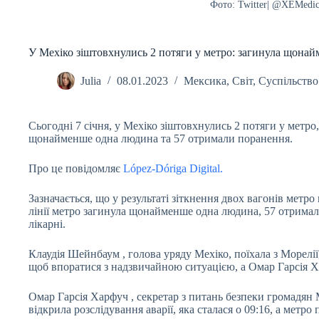
Фото: Twitter| @XEMedi
У Мехіко зіштовхнулись 2 потяги у метро: загинула щона
Julia
08.01.2023
Мексика
,
Світ
,
Суспільство
Сьогодні 7 січня, у Мехіко зіштовхнулись 2 потяги у метро
щонайменше одна людина та 57 отримали поранення.
Про це повідомляє
López-Dóriga Digital.
Зазначається, що у результаті зіткнення двох вагонів метро в
лінії метро загинула щонайменше одна людина, 57 отримал
лікарні.
Клаудія Шейнбаум , голова уряду Мехіко, поїхала з Морелії,
щоб впоратися з надзвичайною ситуацією, а Омар Гарсія 
Омар Гарсія Харфуч , секретар з питань безпеки громадян 
відкрила розслідування аварії, яка сталася о 09:16, а метро 