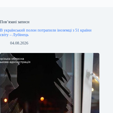
Пов’язані записи
В український полон потрапили іноземці з 51 країни
світу – Лубінець
04.08.2026