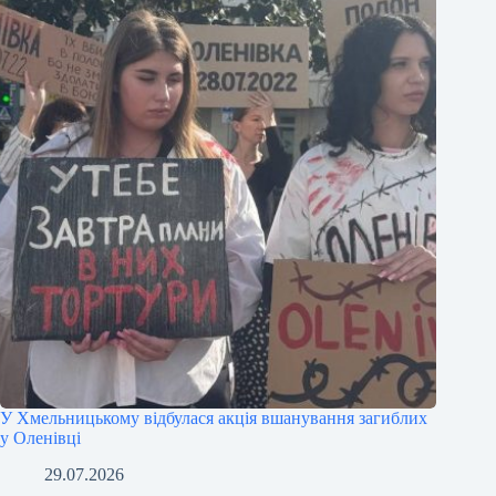
У Хмельницькому відбулася акція вшанування загиблих
у Оленівці
29.07.2026