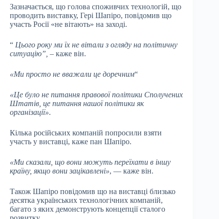
Зазначається, що голова споживчих технологій, що
проводить виставку, Гері Шапіро, повідомив що
участь Росії «не вітають» на заході.
“
Цього року ми їх не вітали з огляду на політичну
ситуацію”, –
каже він.
«Ми просто не вважали це доречним
“
«Це було не питання правової політики Сполучених
Штатів, це питання нашої політики як
організації»
.
Кілька російських компаній попросили взяти
участь у виставці, каже пан Шапіро.
«Ми сказали, що вони можуть переїхати в іншу
країну, якщо вони зацікавлені»
, — каже він.
Також Шапіро повідомив що на виставці близько
десятка українських технологічних компаній,
багато з яких демонструють концепції сталого
розвитку.