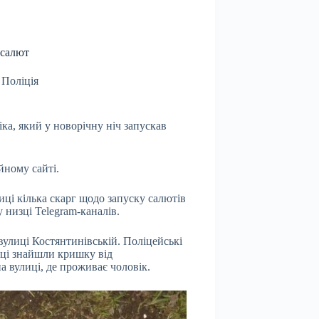
 салют
,
Поліція
ка, який у новорічну ніч запускав
йному сайті.
иці кілька скарг щодо запуску салютів
 низці Telegram-каналів.
улиці Костянтинівській. Поліцейські
нці знайшли кришку від
а вулиці, де проживає чоловік.