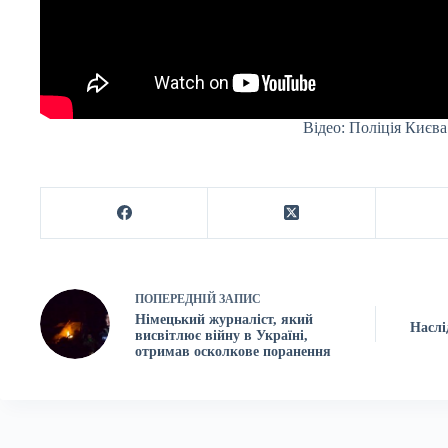
Відео: Поліція Києва
ПОПЕРЕДНІЙ
ЗАПИС
Німецький журналіст, який
Наслі
висвітлює війну в Україні,
отримав осколкове поранення