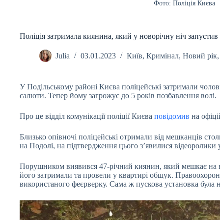
Фото: Поліція Києва
Поліція затримала киянина, який у новорічну ніч запустив
Julia
03.01.2023
Київ
,
Кримінал
,
Новий рік
У Подільському районі Києва поліцейські затримали чолові
салюти. Тепер йому загрожує до 5 років позбавлення волі.
Про це відділ комунікації поліції Києва
повідомив
на офіці
Близько опівночі поліцейські отримали від мешканців стол
на Подолі, на підтвердження цього з’явилися відеоролики у
Порушником виявився 47-річний киянин, який мешкає на в
його затримали та провели у квартирі обшук. Правоохоро
використаного феєрверку. Сама ж пускова установка була н