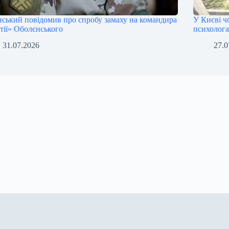
нський повідомив про спробу замаху на командира
У Києві ч
тії» Оболєнського
психолог
31.07.2026
27.0