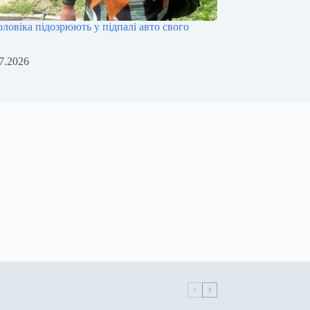
оловіка підозрюють у підпалі авто свого
а
7.2026