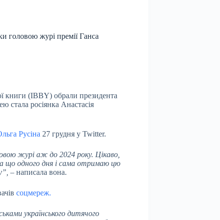
ки головою журі премії Ганса
ої книги (IBBY) обрали президента
ею стала росіянка Анастасія
Ольга Русіна
27 грудня у Twitter.
ловою журі аж до 2024 року. Цікаво,
іяла що одного дня і сама отримаю цю
у”,
– написала вона.
вачів
соцмереж.
ськами українського дитячого