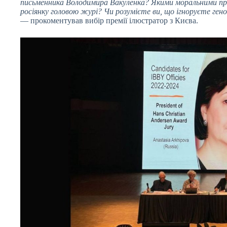
письменника Володимира Вакуленка? Якими моральними при
росіянку головою журі? Чи розумієте ви, що ігноруєте ген
— прокоментував вибір премії ілюстратор з Києва.