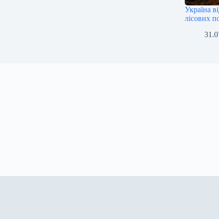
Україна в
лісових п
31.0