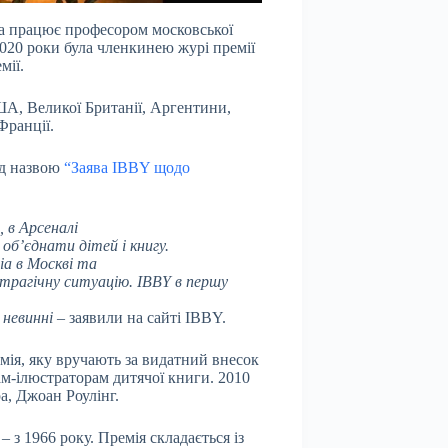
а працює професором московської
2020 роки була членкинею журі премії
мії.
ША, Великої Британії, Аргентини,
Франції.
ід назвою
“Заява IBBY щодо
 в Арсеналі
б’єднати дітей і книгу.
ia в Москві та
трагічну ситуацію. IBBY в першу
о невинні
– заявили на сайті IBBY.
мія, яку вручають за видатний внесок
м-ілюстраторам дитячої книги. 2010
а, Джоан Роулінг.
– з 1966 року. Премія складається із