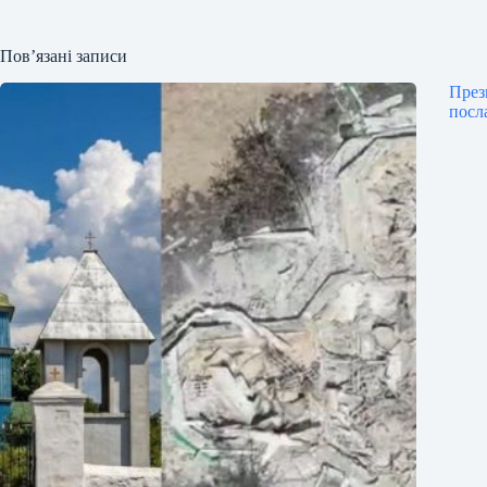
Пов’язані записи
През
посл