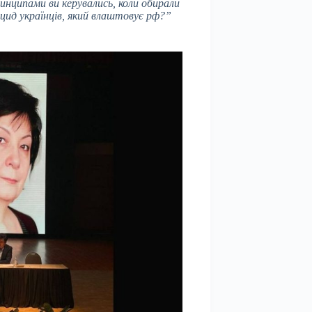
нципами ви керувались, коли обирали
оцид українців, який влаштовує рф?”