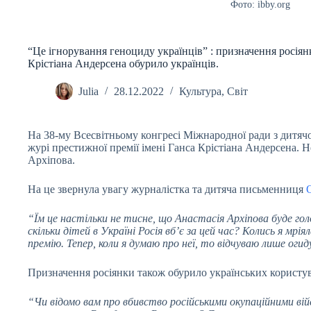
Фото: ibby.org
“Це ігнорування геноциду українців” : призначення росіян
Крістіана Андерсена обурило українців.
Julia
28.12.2022
Культура
,
Світ
На 38-му Всесвітньому конгресі Міжнародної ради з дитяч
журі престижної премії імені Ганса Крістіана Андерсена. Н
Архіпова.
На це звернула увагу журналістка та дитяча письменниця
“Їм це настільки не тисне, що Анастасія Архіпова буде го
скільки дітей в Україні Росія вб’є за цей час? Колись я мр
премію. Тепер, коли я думаю про неї, то відчуваю лише огид
Призначення росіянки також обурило українських користу
“Чи відомо вам про вбивство російськими окупаційними вій