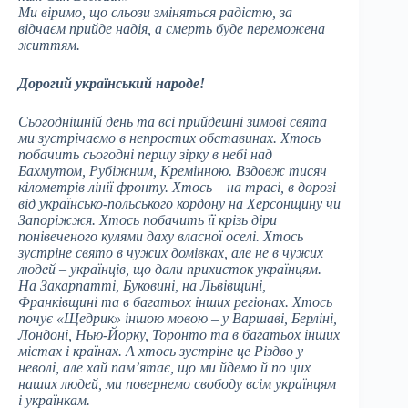
Ми віримо, що сльози зміняться радістю, за
відчаєм прийде надія, а смерть буде переможена
життям.
Дорогий український народе!
Сьогоднішній день та всі прийдешні зимові свята
ми зустрічаємо в непростих обставинах. Хтось
побачить сьогодні першу зірку в небі над
Бахмутом, Рубіжним, Кремінною. Вздовж тисяч
кілометрів лінії фронту. Хтось – на трасі, в дорозі
від українсько-польського кордону на Херсонщину чи
Запоріжжя. Хтось побачить її крізь діри
понівеченого кулями даху власної оселі. Хтось
зустріне свято в чужих домівках, але не в чужих
людей – українців, що дали прихисток українцям.
На Закарпатті, Буковині, на Львівщині,
Франківщині та в багатьох інших регіонах. Хтось
почує «Щедрик» іншою мовою – у Варшаві, Берліні,
Лондоні, Нью-Йорку, Торонто та в багатьох інших
містах і країнах. А хтось зустріне це Різдво у
неволі, але хай памʼятає, що ми йдемо й по цих
наших людей, ми повернемо свободу всім українцям
і українкам.