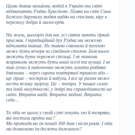
Цими днями мільйони людей в Україні та світі
відзначають Різдво Христове. Поява на світ Сина
Божого дарувала людям надію на спасіння, віру в
перемогу добра й милосердя.
На жаль, цьогоріч для нас усі свята мають гіркий
присмак. І традиційний дух Різдва ми можемо
відчувати інакше. Не такою смачною й теплою
може бути вечеря за сімейним столом. Біля нього
можуть бути порожні стільці. І не такими
яскравими можуть бути наші оселі та вулиці. І не
так гучно й натхненно можуть лунати різдвяні
дзвоники – через сирени повітряної тривоги або –
ще гірше – постріли й вибухи. І все це разом може
нести велику загрозу. Це – зневіра. У вищих силах
та їхній могутності, у добрі та справедливості на
світі. Втрата надії. Втрата любові. Втрата
себе…
Та хіба не цього у своїй суті хочуть зло й темрява,
які постали проти нас?
Ми протидіємо їм понад 300 днів і вісім років. І хіба
ми дозволимо їм досягти бажаного?