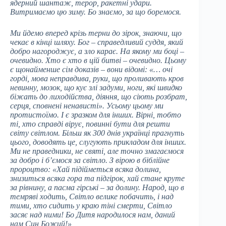
ядерний шантаж, терор, ракетні удари.
Витримаємо цю зиму. Бо знаємо, за що боремося.
Ми йдемо вперед крізь терни до зірок, знаючи, що
чекає в кінці шляху. Бог – справедливий суддя, який
добро нагороджує, а зло карає. На якому ми боці –
очевидно. Хто є хто в цій битві – очевидно. Цьому
є щонайменше сім доказів – вони відомі: «… очі
горді, мова неправдива, руки, що проливають кров
невинну, мозок, що кує злі задуми, ноги, які швидко
біжать до лиходійства, діяння, що сіють розбрат,
серця, сповнені ненависті». Усьому цьому ми
протистоїмо. І є зразком для інших. Вірні, тобто
ті, хто справді вірує, повинні бути для решти
світу світлом. Більш як 300 днів українці прагнуть
цього, доводять це, слугують прикладом для інших.
Ми не праведники, не святі, але точно змагаємося
за добро і б’ємося за світло. З вірою в біблійне
пророцтво: «Хай підійметься всяка долина,
знизиться всяка гора та підгірок, хай стане круте
за рівнину, а пасма гірські – за долину. Народ, що в
темряві ходить, Світло велике побачить, і над
тими, хто сидить у краю тіні смерти, Світло
засяє над ними! Бо Дитя народилося нам, даний
нам Син Божий!»