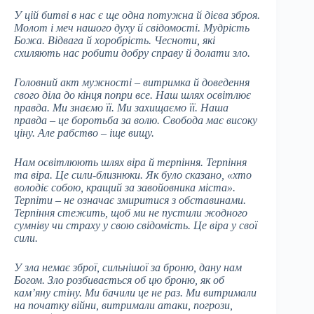
У цій битві в нас є ще одна потужна й дієва зброя.
Молот і меч нашого духу й свідомості. Мудрість
Божа. Відвага й хоробрість. Чесноти, які
схиляють нас робити добру справу й долати зло.
Головний акт мужності – витримка й доведення
свого діла до кінця попри все. Наш шлях освітлює
правда. Ми знаємо її. Ми захищаємо її. Наша
правда – це боротьба за волю. Свобода має високу
ціну. Але рабство – іще вищу.
Нам освітлюють шлях віра й терпіння. Терпіння
та віра. Це сили-близнюки. Як було сказано, «хто
володіє собою, кращий за завойовника міста».
Терпіти – не означає змиритися з обставинами.
Терпіння стежить, щоб ми не пустили жодного
сумніву чи страху у свою свідомість. Це віра у свої
сили.
У зла немає зброї, сильнішої за броню, дану нам
Богом. Зло розбивається об цю броню, як об
кам’яну стіну. Ми бачили це не раз. Ми витримали
на початку війни, витримали атаки, погрози,