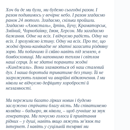
Хоч би де ми були, ми будемо сьогодні разом. І
разом подивимось у вечірнє небо. І разом згадаємо
ранок 24 лютого. Згадаємо, скільки пройшли.
Згадаємо «Азовсталь», Ірпінь, Бучу, Краматорськ,
Зміїний, Чорнобаївку, Ізюм, Херсон. Ми загадаємо
бажання. Одне на всіх. І відчуємо радість. Одну на
всіх. І зрозуміємо істину. Одну на всіх. Про те, що
жодні дрони-камікадзе не здатні загасити різдвяну
зорю. Ми побачимо її сяйво навіть під землею, в
бомбосховищі. Ми наповнимо теплом і світлом
наші серця. Їх не здатні поранити жодні
«Кинджали». Вони зламаються об наш сталевий
дух. І наша боротьба триватиме без упину. Їй не
загрожують планові чи аварійні відключення. І ми
ніколи не відчуємо дефіциту хоробрості й
незламності.
Ми пережили багато гірких новин і будемо
заслужено стрічати благу вість. Ми співатимемо
колядки – бадьоро, як ніколи, – щоб гучніше за звук
генератора. Ми почуємо голоси й привітання
рідних – у душі, навіть якщо ляжуть зв’язок та
інтернет. І навіть у суцільній темряві ми