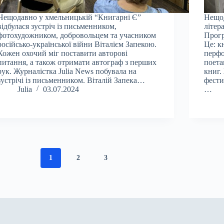
Нещодавно у хмельницькій “Книгарні Є”
Нещод
відбулася зустріч із письменником,
літер
фотохудожником, добровольцем та учасником
Прогр
російсько-української війни Віталієм Запекою.
Це: к
Кожен охочий міг поставити авторові
перфо
питання, а також отримати автограф з перших
поета
рук. Журналістка Julia News побувала на
книг.
зустрічі із письменником. Віталій Запека…
фести
Julia
03.07.2024
…
1
2
3