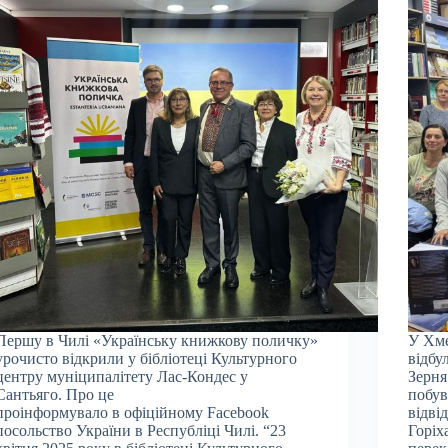
Першу в Чилі «Українську книжкову поличку»
У Хме
урочисто відкрили у бібліотеці Культурного
відбу
центру муніципалітету Лас-Кондес у
Зерня
Сантьяго. Про це
побув
проінформувало в офіційному Facebook
відві
посольство України в Республіці Чилі. “23
Горіх