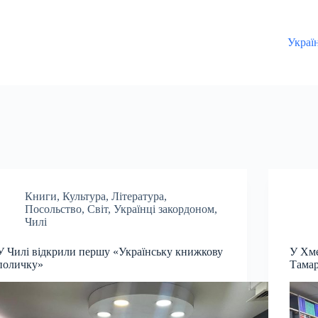
Украї
Книги
,
Культура
,
Література
,
Посольство
,
Світ
,
Українці закордоном
,
Чилі
У Чилі відкрили першу «Українську книжкову
У Хме
поличку»
Тамар