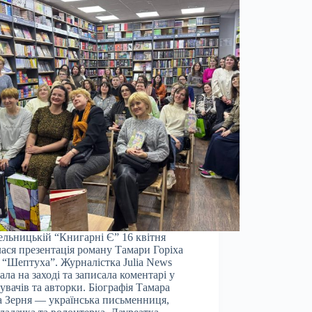
льницькій “Книгарні Є” 16 квітня
лася презентація роману Тамари Горіха
 “Шептуха”. Журналістка Julia News
ала на заході та записала коментарі у
дувачів та авторки. Біографія Тамара
а Зерня — українська письменниця,