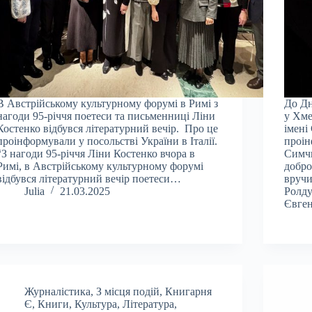
В Австрійському культурному форумі в Римі з
До Дн
нагоди 95-річчя поетеси та письменниці Ліни
у Хм
Костенко відбувся літературний вечір. Про це
імені
проінформували у посольстві України в Італії.
проін
“З нагоди 95-річчя Ліни Костенко вчора в
Симчи
Римі, в Австрійському культурному форумі
добро
відбувся літературний вечір поетеси…
вручи
Julia
21.03.2025
Ролду
Євге
Журналістика
,
З місця подій
,
Книгарня
Є
,
Книги
,
Культура
,
Література
,