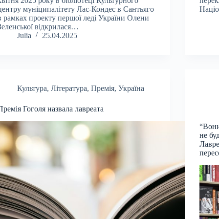
квітня 2025 року в бібліотеці Культурного
перек
центру муніципалітету Лас-Кондес в Сантьяго
Націо
в рамках проекту першої леді України Олени
Зеленської відкрилася…
Julia
25.04.2025
Культура
,
Література
,
Премія
,
Україна
Премія Гоголя назвала лавреата
“Вони
не бу
Лавре
перес