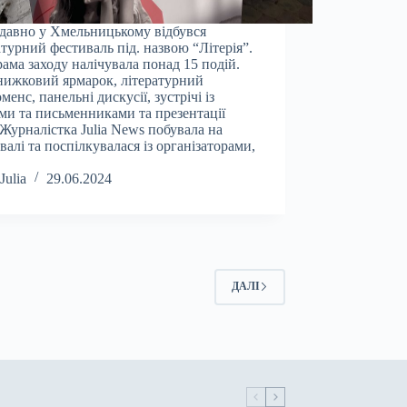
авно у Хмельницькому відбувся
атурний фестиваль під. назвою “Літерія”.
ама заходу налічувала понад 15 подій.
нижковий ярмарок, літературний
менс, панельні дискусії, зустрічі із
ми та письменниками та презентації
 Журналістка Julia News побувала на
валі та поспілкувалася із організаторами,
Julia
29.06.2024
ДАЛІ