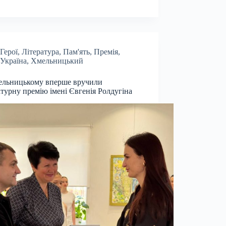
Герої
,
Література
,
Пам'ять
,
Премія
,
Україна
,
Хмельницький
ельницькому вперше вручили
атурну премію імені Євгенія Ролдугіна