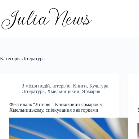
Перейти
до
вмісту
Категорія
Література
З місця подій
,
інтерв'ю
,
Книги
,
Культура
,
Література
,
Хмельницький
,
Ярмарок
Фестиваль “Літерія”: Книжковий ярмарок у
Хмельницькому, спілкування з авторками