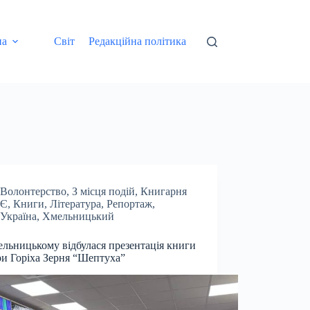
на
Світ
Редакційна політика
Волонтерство
,
З місця подій
,
Книгарня
Є
,
Книги
,
Література
,
Репортаж
,
Україна
,
Хмельницький
льницькому відбулася презентація книги
и Горіха Зерня “Шептуха”