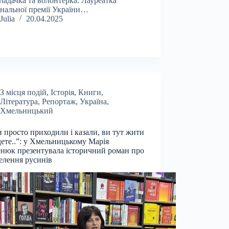
ладачка та волонтерка. Лауреатка
нальної премії України…
Julia
20.04.2025
З місця подій
,
Історія
,
Книги
,
Література
,
Репортаж
,
Україна
,
Хмельницький
 просто приходили і казали, ви тут жити
дете..”: у Хмельницькому Марія
нюк презентувала історичний роман про
елення русинів