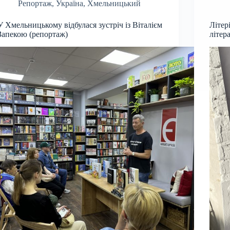
Репортаж
,
Україна
,
Хмельницький
У Хмельницькому відбулася зустріч із Віталієм
Літер
Запекою (репортаж)
літер