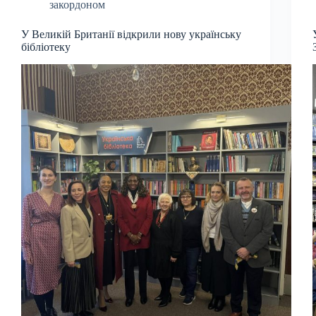
закордоном
У Великій Британії відкрили нову українську
бібліотеку