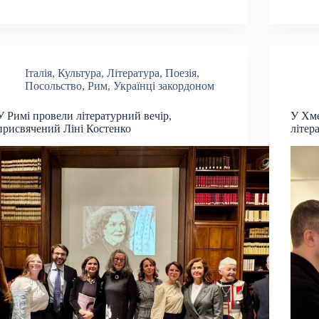
Італія
,
Культура
,
Література
,
Поезія
,
Посольство
,
Рим
,
Українці закордоном
У Римі провели літературний вечір,
У Хм
присвячений Ліні Костенко
літер