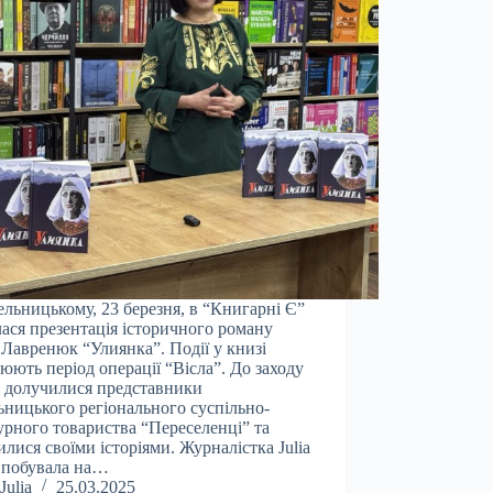
льницькому, 23 березня, в “Книгарні Є”
лася презентація історичного роману
 Лавренюк “Улиянка”. Події у книзі
юють період операції “Вісла”. До заходу
 долучилися представники
ницького регіонального суспільно-
урного товариства “Переселенці” та
илися своїми історіями. Журналістка Julia
 побувала на…
Julia
25.03.2025