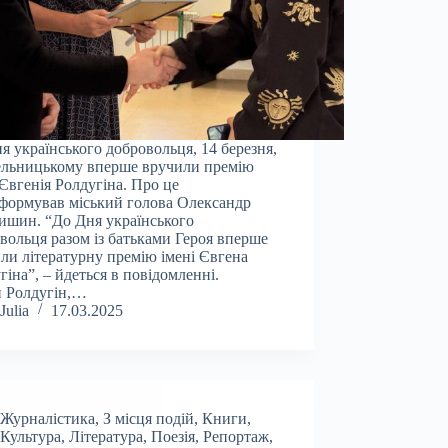
я українського добровольця, 14 березня,
ельницькому вперше вручили премію
 Євгенія Ролдугіна. Про це
формував міський голова Олександр
шин. “До Дня українського
вольця разом із батьками Героя вперше
ли літературну премію імені Євгена
гіна”, – йдеться в повідомленні.
н Ролдугін,…
Julia
17.03.2025
Журналістика
,
З місця подій
,
Книги
,
Культура
,
Література
,
Поезія
,
Репортаж
,