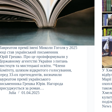
Лавреатом премії імені Миколи Гоголя у 2025
році став український письменник
Юрій Грешко. Про це проінформували у
Державному агентстві України з питань
мистецтв та мистецької освіти. “Члени
Комітету, шляхом відкритого голосування,
У Хме
серед 33-ох претендентів, визначили
відбу
лауреатом премії українського
Марії
письменника Грешка Юрія. Нагорода
охопл
присуджується за роман…
також
Julia
01.04.2025
Хмель
культ
поділ
News