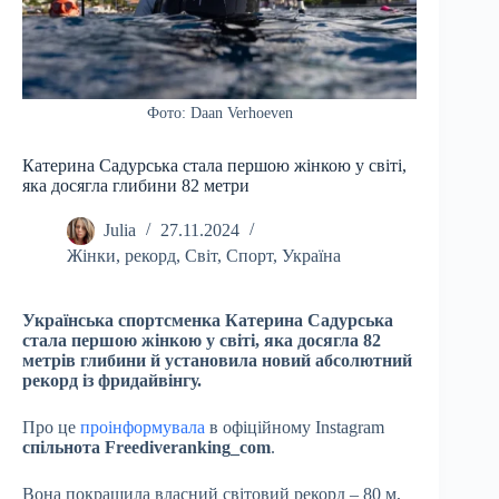
Фото: Daan Verhoeven
Катерина Садурська стала першою жінкою у світі,
яка досягла глибини 82 метри
Julia
27.11.2024
Жінки
,
рекорд
,
Світ
,
Спорт
,
Україна
Українська спортсменка Катерина Садурська
стала першою жінкою у світі, яка досягла 82
метрів глибини й установила новий абсолютний
рекорд із фридайвінгу.
Про це
проінформувала
в офіційному Instagram
спільнота Freediveranking_com
.
Вона покращила власний світовий рекорд – 80 м,