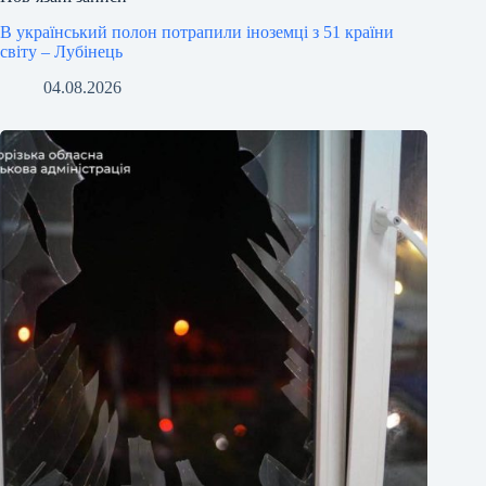
В український полон потрапили іноземці з 51 країни
світу – Лубінець
04.08.2026