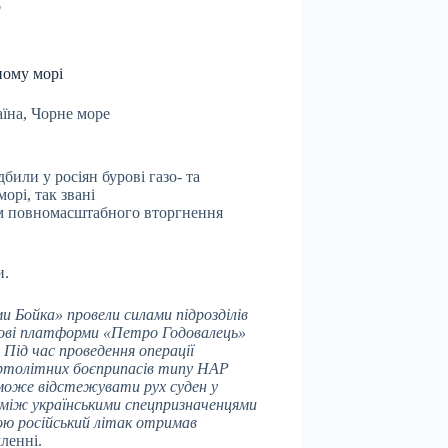
о
ному морі
аїна
,
Чорне море
били у росіян бурові газо- та
орі, так звані
ком повномасштабного вторгнення
и.
и Бойка» провели силами підрозділів
рові платформи «Петро Годовалець»
ід час проведення операції
ертолітних боєприпасів типу НАР
 може відстежувати рух суден у
бій між українськими спецпризначенцями
ою російський літак отримав
мленні.