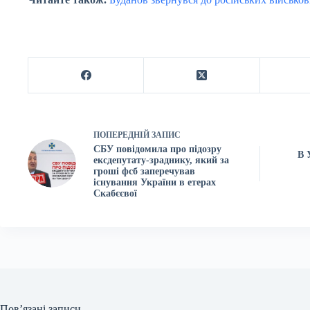
ПОПЕРЕДНІЙ
ЗАПИС
СБУ повідомила про підозру
В 
ексдепутату-зраднику, який за
гроші фсб заперечував
існування України в етерах
Скабєєвої
Пов’язані записи