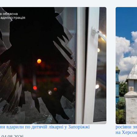
яни вдарили по дитячій лікарні у Запоріжжі
росіяни з
на Херсо
04.08.2026