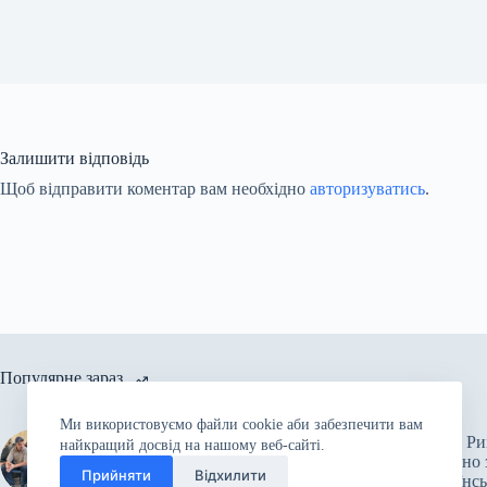
Залишити відповідь
Щоб відправити коментар вам необхідно
авторизуватись
.
Популярне зараз
Ми використовуємо файли cookie аби забезпечити вам
російські війська підірвали
Папа Ри
найкращий досвід на нашому веб-сайті.
Каховську ГЕС: підтоплено
спільно 
Херсон, у зоні ризику 80 сіл
Прийняти
Відхилити
українс