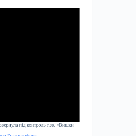
 повернула під контроль т.зв. «Вишки
их: Буде ще гірше