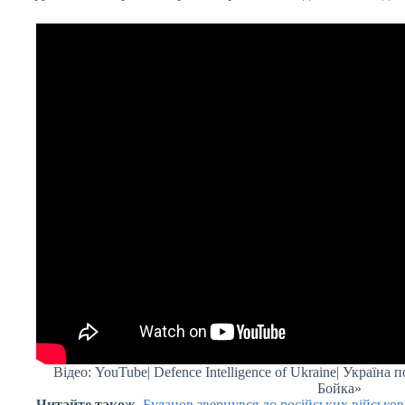
Відео: YouTube| Defence Intelligence of Ukraine| Україна
Бойка»
Читайте також.
Буданов звернувся до російських військов