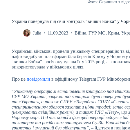
Фото: Скриншот з віде
Україна повернула під свій контроль “вишки Бойка” у Чор
Julia
11.09.2023
Війна
,
ГУР МО
,
Крим
,
Укр
Українські військові провели унікальну спецоперацію та від
нафтовидобувні платформи біля берегів Криму у Чорному м
“вишки Бойка”. росія окупувала їх у 2015 році, а з почат
використовувала у військових цілях.
Про це
повідомили
в офіційному Telegram ГУР Міноборон
“
Унікальну операцію зі встановлення контролю над Вишкам
ГУР МО України, зокрема під контроль були повернуті бу
та «Україна», а також СПБУ «Таврида» і СПБУ «Сиваш». П
спецпризначенцям вдалося захопити цінні трофеї: запас в
(некерованих авіаційних ракет), а також РЛС «Неву», що
Чорному морі. Під час однієї з фаз цієї операції відбувся 
на катерах та російським винищувачем Су-30. Внаслідок б
ураження і змушений був відступити”
, – йдеться в повідо