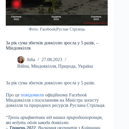
Фото: Facebook|Руслан Стрілець
За рік сума збитків довкіллю зросла у 5 разів, –
Міндовкілля
Julia
27.08.2023
Війна
,
Міндовкілля
,
Природа
,
Україна
За рік сума збитків довкіллю зросла у 5 разів.
Про це
повідомили
офіційному Facebook
Міндовкілля з посиланням на Міністра захисту
довкілля та природних ресурсів Руслана Стрільця.
“
Трохи арифметики від наших природоохоронців,
які ведуть облік шкоди довкіллю.
–
Травень 2022
. Вигнання окупантів з Київщини.