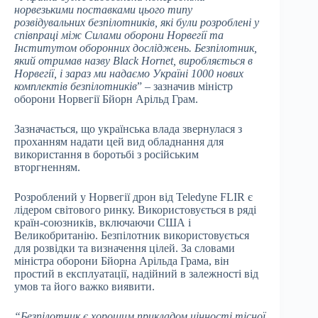
норвезькими поставками цього типу
розвідувальних безпілотників, які були розроблені у
співпраці між Силами оборони Норвегії та
Інститутом оборонних досліджень. Безпілотник,
який отримав назву Black Hornet, виробляється в
Норвегії, і зараз ми надаємо Україні 1000 нових
комплектів безпілотників
” – зазначив міністр
оборони Норвегії Бйорн Арільд Грам.
Зазначається, що українська влада звернулася з
проханням надати цей вид обладнання для
використання в боротьбі з російським
вторгненням.
Розроблений у Норвегії дрон від Teledyne FLIR є
лідером світового ринку. Використовується в ряді
країн-союзників, включаючи США і
Великобританію. Безпілотник використовується
для розвідки та визначення цілей. За словами
міністра оборони Бйорна Арільда ​​Грама, він
простий в експлуатації, надійний в залежності від
умов та його важко виявити.
“Безпілотник є хорошим прикладом цінності тісної