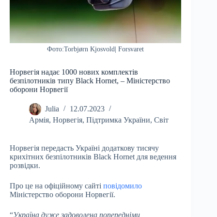
Фото:Torbjørn Kjosvold| Forsvaret
Норвегія надає 1000 нових комплектів
безпілотників типу Black Hornet, – Міністерство
оборони Норвегії
Julia
12.07.2023
Армія
,
Норвегія
,
Підтримка України
,
Світ
Норвегія передасть Україні додаткову тисячу
крихітних безпілотників Black Hornet для ведення
розвідки.
Про це на офіційному сайті
повідомило
Міністерство оборони Норвегії.
“
Україна дуже задоволена попередніми