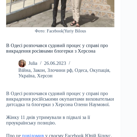
Фото: Facebook|Yuriy Bilous
В Одесі розпочався судовий процес у справі про
викрадення росіянами блогерки з Херсона
Julia
26.06.2023
Війна
,
Закон
,
Злочини рф
,
Одеса
,
Окупація
,
Україна
,
Херсон
В Одесі розпочався судовий процес у справі про
викрадення російськими окупантами виховательки
дитсадка та блогерки з Херсона Олени Наумової.
Жінку 11 днів утримували в підвалі за її
проукраїнську позицію.
Про це
повідомив
у своєму Facebook Юрій Білоус,