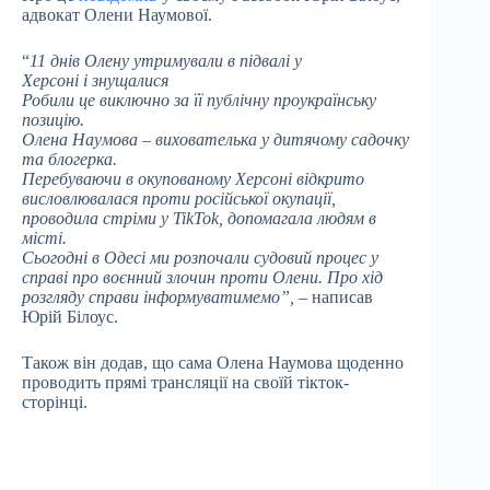
адвокат Олени Наумової.
“
11 днів Олену утримували в підвалі у
Херсоні і знущалися
Робили це виключно за її публічну проукраїнську
позицію.
Олена Наумова – вихователька у дитячому садочку
та блогерка.
Перебуваючи в окупованому Херсоні відкрито
висловлювалася проти російської окупації,
проводила стріми у TikTok, допомагала людям в
місті.
Сьогодні в Одесі ми розпочали судовий процес у
справі про воєнний злочин проти Олени. Про хід
розгляду справи інформуватимемо”,
– написав
Юрій Білоус.
Також він додав, що сама Олена Наумова щоденно
проводить прямі трансляції на своїй тікток-
сторінці.