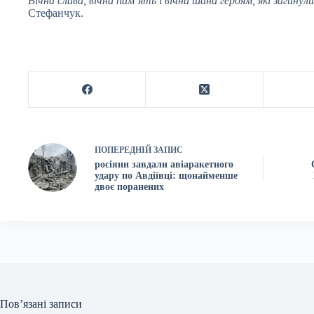
Вічна слава, вічна пам’ять і вічна шана героям, які загинул
Стефанчук.
ПОПЕРЕДНІЙ
ЗАПИС
росіяни завдали авіаракетного
удару по Авдіївці: щонайменше
двоє поранених
Пов’язані записи