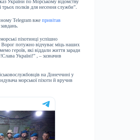
каз України по Морському відомству
 трьох полків для несення служби”.
йному Telegram вже
привітав
 завдань.
і морські піхотинці успішно
. Ворог потужно відчуває міць наших
емо героїв, які віддали життя заради
Слава Україні!” , – зазначив
ійськовослужбовців на Донеччині у
андувача морської піхоти й вручив