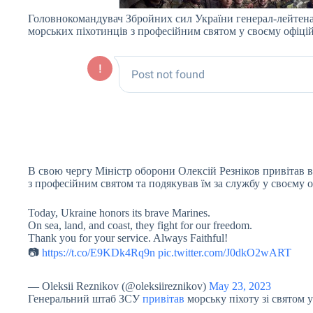
Головнокомандувач Збройних сил України генерал-лейтен
морських піхотинців з професійним святом у своєму офіці
В свою чергу Міністр оборони Олексій Резніков привітав в
з професійним святом та подякував їм за службу у своєму о
Today, Ukraine honors its brave Marines.
On sea, land, and coast, they fight for our freedom.
Thank you for your service. Always Faithful!
📷
https://t.co/E9KDk4Rq9n
pic.twitter.com/J0dkO2wART
— Oleksii Reznikov (@oleksiireznikov)
May 23, 2023
Генеральний штаб ЗСУ
привітав
морську піхоту зі святом 