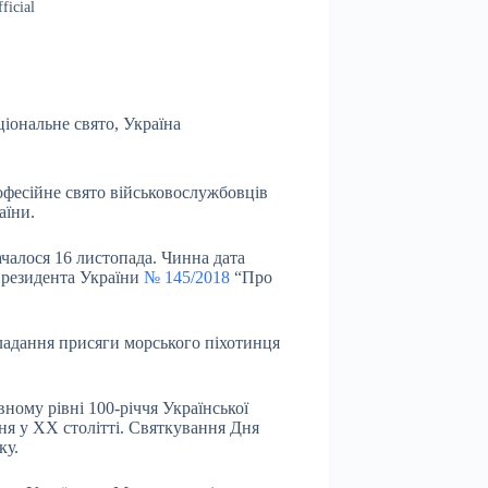
ficial
іональне свято
,
Україна
рофесійне свято військовослужбовців
аїни.
ачалося 16 листопада. Чинна дата
Президента України
№ 145/2018
“Про
ладання присяги морського піхотинця
ному рівні 100-річчя Української
ня у ХХ столітті. Святкування Дня
ку.