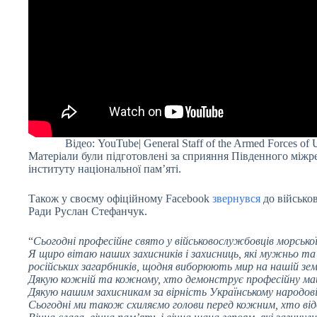
Відео: YouTube| General Staff of the Armed Forces of 
Матеріали були підготовлені за сприяння Південного міжре
інституту національної пам’яті.
Також у своєму офіційному Facebook
звернувся
до військов
Ради Руслан Стефанчук.
“
Сьогодні професійне свято у військовослужбовців морсько
Я щиро вітаю наших захисників і захисниць, які мужньо та
російських загарбників, щодня виборюють мир на нашій з
Дякую кожній та кожному, хто демонструє професійну майс
Дякую нашим захисникам за вірність Українському народові 
Сьогодні ми також схиляємо голови перед кожним, хто від