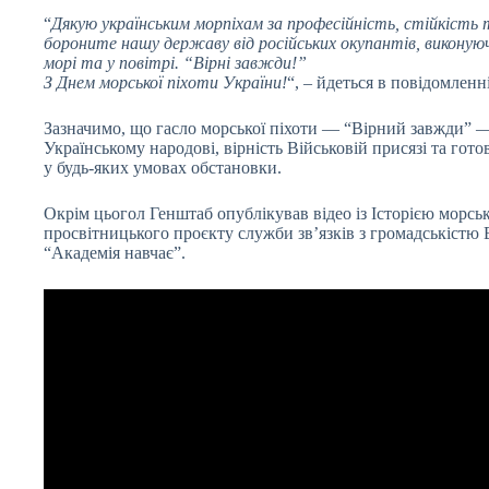
“
Дякую українським морпіхам за професійність, стійкість
бороните нашу державу від російських окупантів, виконуюч
морі та у повітрі. “Вірні завжди!”
З Днем морської піхоти України!
“, – йдеться в повідомленні
Зазначимо, що гасло морської піхоти — “Вірний завжди” —
Українському народові, вірність Військовій присязі та гот
у будь-яких умовах обстановки.
Окрім цьогол Генштаб опублікував відео із Історією морськ
просвітницького проєкту служби зв’язків з громадськістю В
“Академія навчає”.