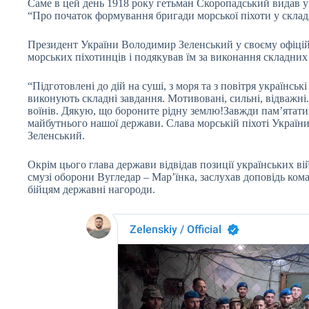
Саме в цей день 1918 року гетьман Скоропадський видав у
“Про початок формування бригади морської піхоти у складі
Президент України Володимир Зеленський у своєму офіці
морських піхотинців і подякував їм за виконання складних
“Підготовлені до дій на суші, з моря та з повітря українськ
виконують складні завдання. Мотивовані, сильні, відважні
воїнів. Дякую, що бороните рідну землю!Завжди пам’ятатим
майбутнього нашої держави. Слава морській піхоті України!
Зеленський.
Окрім цього глава держави відвідав позиції українських в
смузі оборони Вугледар – Мар’їнка, заслухав доповідь ком
бійцям державні нагороди.