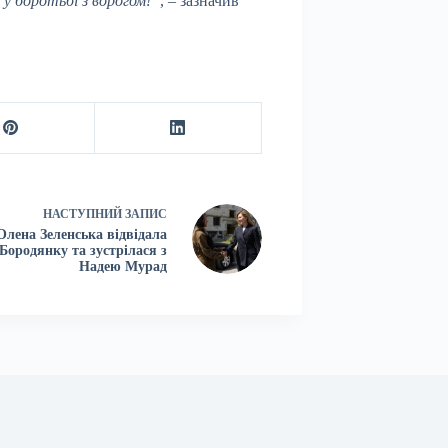
и у боротьбі з ворогом!”
, – зазначив
НАСТУПНИЙ
ЗАПИС
Олена Зеленська відвідала
Бородянку та зустрілася з
Надею Мурад