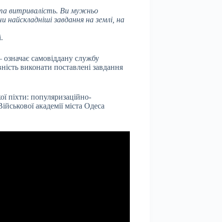
 та витривалість. Ви мужньо
и найскладніші завдання на землі, на
.
 означає самовіддану службу
овність виконати поставлені завдання
ої піхти: популяризаційно-
ійськової академії міста Одеса