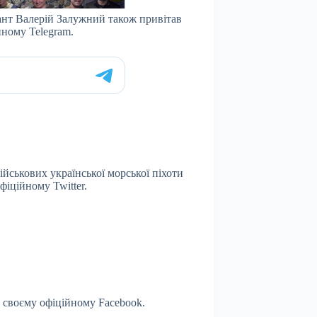
ант Валерій Залужний також привітав
йному Telegram.
ійськових української морської піхоти
фіційному Twitter.
у своєму офіційному Facebook.