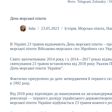
Фото: Telegram| Zelenskiy / Of
День морської піхоти
Julia
23.05.2023
Історія
,
Морська піхота
,
Нац
В Україні 23 травня відзначають День морської піхоти – п
морської піхоти Військово-морських сил Збройних сил Укр
Свято започатковане 2014 року, і у 2014—2017 роках відзн
святкування 23 травня встановлена від 2018 року Указом 
День морської піхоти України”.
Фактично приурочено до дати затвердження й першого ск
в 1992 році.
Від 2018 року відповідно до вшанування на загальнодержав
революції — першого досвіду українського державотворен
морської піхоти України відбувається 23 травня кожного ро