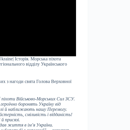
Ukraine| Історія. Морська піхота
гіонального відділу Українського
их з нагоди свята Голова Верховної
ї піхоти Військово-Морських Сил ЗСУ.
 героїчно боронять Україну від
емлі й наближають нашу Перемогу.
терність, сміливість і відданість!
й присязі.
дав життя в ім’я України.