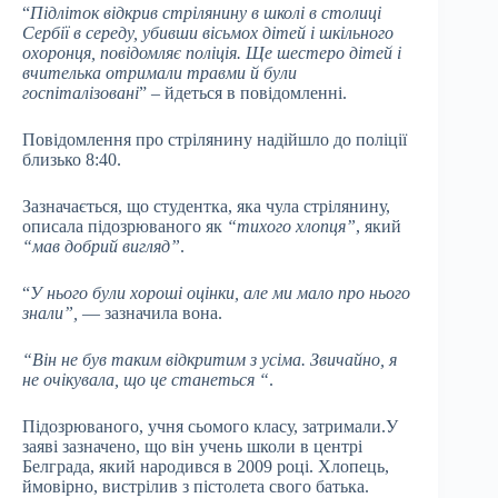
“
Підліток відкрив стрілянину в школі в столиці
Сербії в середу, убивши вісьмох дітей і шкільного
охоронця, повідомляє поліція. Ще шестеро дітей і
вчителька отримали травми й були
госпіталізовані
” – йдеться в повідомленні.
Повідомлення про стрілянину надійшло до поліції
близько 8:40.
Зазначається, що студентка, яка чула стрілянину,
описала підозрюваного як
“тихого хлопця”
, який
“мав добрий вигляд”
.
“
У нього були хороші оцінки, але ми мало про нього
знали”,
— зазначила вона.
“Він не був таким відкритим з усіма. Звичайно, я
не очікувала, що це станеться “
.
Підозрюваного, учня сьомого класу, затримали.У
заяві зазначено, що він учень школи в центрі
Белграда, який народився в 2009 році. Хлопець,
ймовірно, вистрілив з пістолета свого батька.