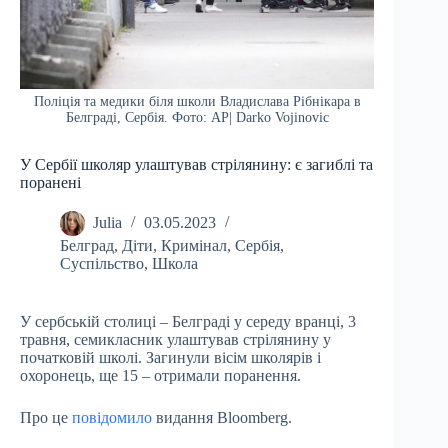
Поліція та медики біля школи Владислава Рібнікара в
Белграді, Сербія. Фото: AP| Darko Vojinovic
У Сербії школяр улаштував стрілянину: є загиблі та
поранені
Julia
03.05.2023
Белград
,
Діти
,
Кримінал
,
Сербія
,
Суспільство
,
Школа
У сербській столиці – Белграді у середу вранці, 3
травня, семикласник улаштував стрілянину у
початковій школі. Загинули вісім школярів і
охоронець, ще 15 – отримали поранення.
Про це
повідомило
видання Bloomberg.