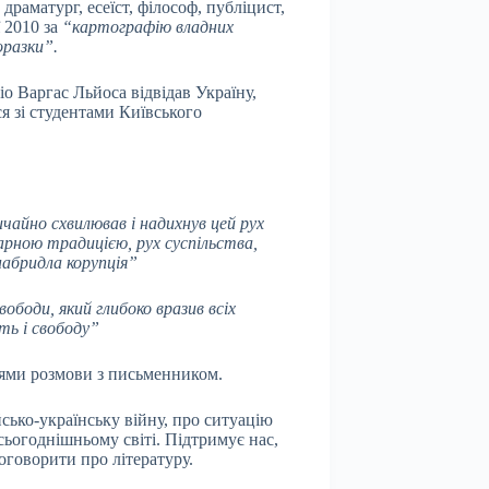
раматург, есеїст, філософ, публіцист,
ї 2010 за
“картографію владних
оразки”.
іо Варгас Льйоса відвідав Україну,
я зі студентами Київського
чайно схвилював і надихнув цей рух
арною традицією, рух суспільства,
набридла корупція”
вободи, який глибоко вразив всіх
сть і свободу”
ями розмови з письменником.
сько-українську війну, про ситуацію
 сьогоднішньому світі. Підтримує нас,
оговорити про літературу.