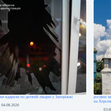
яни вдарили по дитячій лікарні у Запоріжжі
росіяни з
на Херсо
04.08.2026
03.0