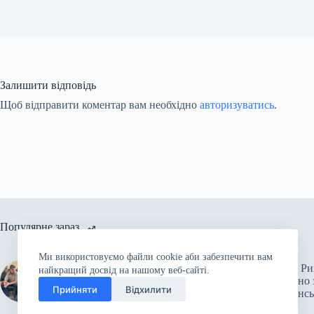
Залишити відповідь
Щоб відправити коментар вам необхідно
авторизуватись
.
Популярне зараз
Ми використовуємо файли cookie аби забезпечити вам
російські війська підірвали
Папа Ри
найкращий досвід на нашому веб-сайті.
Каховську ГЕС: підтоплено
спільно 
Херсон, у зоні ризику 80 сіл
Прийняти
Відхилити
українс
і міст області