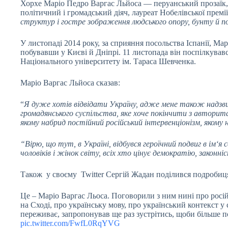
Хорхе Маріо Педро Варгас Льйоса — перуанський прозаїк, д
політичний і громадський діяч, лауреат Нобелівської премі
структур і гостре зображення людського опору, бунту й п
У листопаді 2014 року, за сприяння посольства Іспанії, Мар
побувавши у Києві й Дніпрі. 11 листопада він поспілкувавс
Національного університету ім. Тараса Шевченка.
Маріо Варгас Льйоса сказав:
“
Я дуже хотів відвідати Україну, адже мене також надзви
громадянського суспільства, яке хоче покінчити з авторит
якому набрид постійний російський інтервенціонізм, якому 
“Вірю, що тут, в Україні, відбувся героїчний подвиг в ім‘я с
чоловіків і жінок світу, всіх хто цінує демократію, законні
Також у своєму Twitter Сергій Жадан поділився подробиц
Це – Маріо Варгас Льоса. Поговорили з ним нині про росій
на Сході, про українську мову, про український контекст у
переживає, запропонував ще раз зустрітись, щоби більше п
pic.twitter.com/FwfL0RqYVG