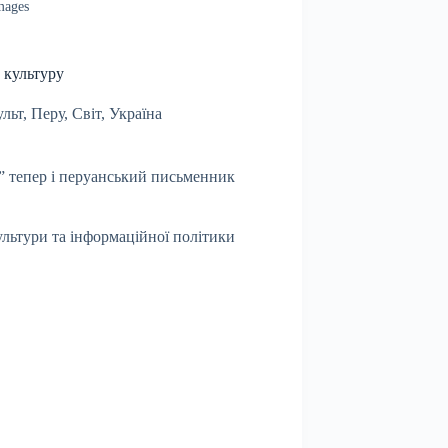
mages
 культуру
льт
,
Перу
,
Світ
,
Україна
у” тепер і перуанський письменник
ультури та інформаційної політики