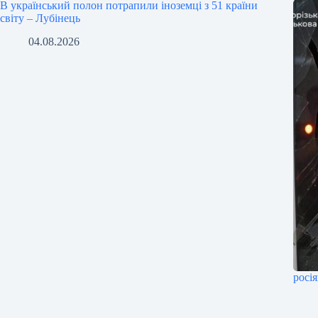
В український полон потрапили іноземці з 51 країни
світу – Лубінець
04.08.2026
росі