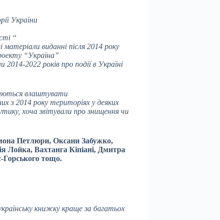
рії України
сті “
 матеріали виданні після 2014 року
проекту “Україна”
 2014-2022 років про події в Україні
ираються влаштувати
их з 2014 року територіях у деяких
утику, хоча звітували про знищення чи
мона Петлюри, Оксани Забужко,
ія Лойка, Вахтанга Кіпіані, Дмитра
с-Горського тощо.
українську книжку краще за багатьох