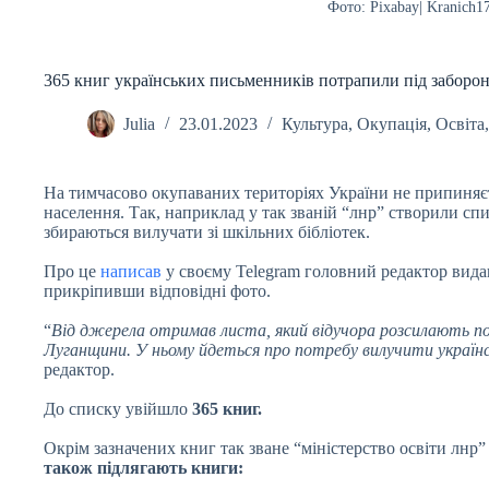
Фото: Рixabay| Kranich1
365 книг українських письменників потрапили під заборону
Julia
23.01.2023
Культура
,
Окупація
,
Освіта
На тимчасово окупаваних територіях України не припиняєт
населення. Так, наприклад у так званій “лнр” створили спи
збираються вилучати зі шкільних бібліотек.
Про це
написав
у своєму Telegram головний редактор вид
прикріпивши відповідні фото.
“
Від джерела отримав листа, який відучора розсилають по
Луганщини. У ньому йдеться про потребу вилучити україн
редактор.
До списку увійшло
365 книг.
Окрім зазначених книг так зване “міністерство освіти лнр
також підлягають книги: