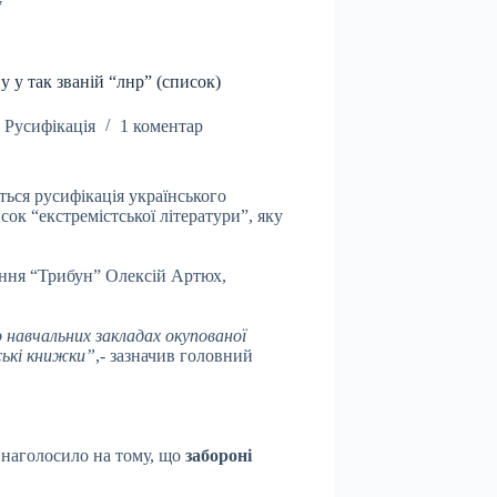
7
 у так званій “лнр” (список)
,
Русифікація
1 коментар
ься русифікація українського
сок “екстремістської літератури”, яку
ання “Трибун” Олексій Артюх,
 навчальних закладах окупованої
ські книжки”
,- зазначив головний
” наголосило на тому, що
забороні