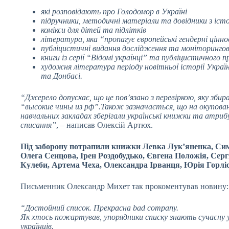
які розповідають про Голодомор в Україні
підручники, методичні матеріали та довідники з істо
комікси для дітей та підлітків
література, яка “пропагує європейські гендерні цінно
публіцистичні видання дослідження та моніторингові
книги із серії “Відомі українці” та публіцистичного 
художня література періоду новітньої історії України
та Донбасі.
“Джерело допускає, що це пов’язано з перевіркою, яку зб
“высокие чины из рф”.Також зазначається, що на окупован
навчальних закладах зберігали українські книжки та атриб
списання”
, – написав Олексій Артюх.
Під заборону потрапили книжки Левка Лук’яненка, Си
Олега Сенцова, Ірен Роздобудько, Євгена Положія, Серг
Кулеби, Артема Чеха, Олександра Ірванця, Юрія Горлі
Письменник Олександр Михет так прокоментував новину:
“Достойний список. Прекрасна bad company.
Як хтось пожартував, упорядники списку знають сучасну 
українців.