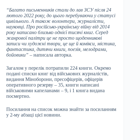
“Багато письменників стали до лав ЗСУ після 24
лютого 2022 року, до цього перебуваючи у статусі
цивільного. А також волонтери, журналісти,
науковці. Про російсько-українську війну від 2014
року написано близько однієї тисячі книг. Серед
жанрової палітри це не просто щоденникові
записи чи художні твори, це ще й комікси, містика,
фантастика, дитячи книги, поезія, мелодрами,
бойовики”
– написала авторка.
Загалом у перелік потрапили 224 книги. Окремо
подані списки книг від військових журналістів,
видання Міноборони, пресофіцерів, офіцерів
оперативного резерву – 35, книги написані
військовими капеланами – 9, і 1 книга видана
посмертно.
Посилання на список можна знайти за посиланням
у 2-му абзаці цієї новини.