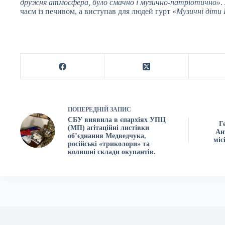
дружня атмосфера, було смачно і музично-патріотично»
.
чаєм із печивом, а виступав для людей гурт «
Музичні діти 
ПОПЕРЕДНІЙ
ЗАПИС
СБУ виявила в єпархіях УПЦ
Г
(МП) агітаційні листівки
Ан
об’єднання Медведчука,
міс
російські «триколори» та
колишні склади окупантів.