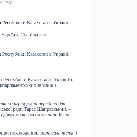
ка рада
 Республіки Казахстан в Україні
 України
,
Суспільство
 Республіки Казахстан в Україні.
а Республіки Казахстан в Україні та
жпарламентських зв’язків з
нкт обігріву, який передали для
міської ради Тарас Шаправський.
–
ту.Дякуємо казахському народу та
 попри похолодання,
«панувала тепла і