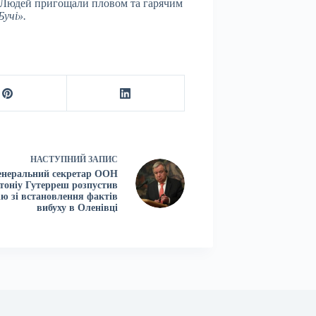
 Людей пригощали пловом та гарячим
Бучі».
НАСТУПНИЙ
ЗАПИС
енеральний секретар ООН
тоніу Гутерреш розпустив
ію зі встановлення фактів
вибуху в Оленівці