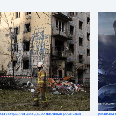
єві завершили ліквідацію наслідків російської
російські