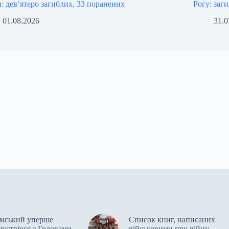
и: девʼятеро загиблих, 33 поранених
Рогу: заг
01.08.2026
31.0
мський уперше
Список книг, написаних
зустрівся з Головами
військовими про війну,