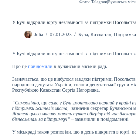
Фото: Telegram|Бучанська місь
У Бучі відкрили юрту незламності за підтримки Посольства
Julia
07.01.2023
Буча
,
Казахстан
,
Підтримка
У Бучі відкрили юрту незламності за підтримки Посольства
Про це
повідомили
в Бучанській міській раді.
Зазначається, що це відбулося завдяки підтримці Посольств
народного депутата України, голови депутатської групи мі
Республікою Казахстан Сергія Нагорняка.
“Символічно, що саме у Бучі змонтовано перший у країні пу
підтримки жителів міста,-
зазначив секретар Бучанської 
Жителі цього масиву мають пункт обігріву під час блекау
бізнесменам за підтримку!”
– зазначили в повідомленні
У міськраді також розповіли, що в день відкриття в юрті,