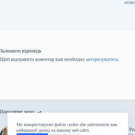
атак
Залишити відповідь
Щоб відправити коментар вам необхідно
авторизуватись
.
Популярне зараз
Ми використовуємо файли cookie аби забезпечити вам
російські війська підірвали
Папа Ри
найкращий досвід на нашому веб-сайті.
Каховську ГЕС: підтоплено
спільно 