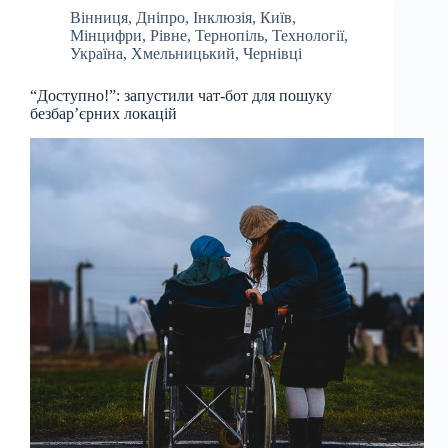
Вінниця
,
Дніпро
,
Інклюзія
,
Київ
,
Мінцифри
,
Рівне
,
Тернопіль
,
Технології
,
Україна
,
Хмельницький
,
Чернівці
“Доступно!”: запустили чат-бот для пошуку
безбар’єрних локацій