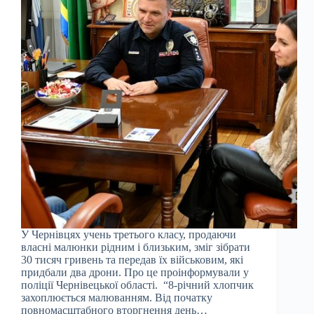
У Чернівцях учень третього класу, продаючи
власні малюнки рідним і близьким, зміг зібрати
30 тисяч гривень та передав їх військовим, які
придбали два дрони. Про це проінформували у
поліції Чернівецької області. “8-річний хлопчик
захоплюється малюванням. Від початку
повномасштабного вторгнення день…