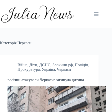
Перейти
до
вмісту
Категорія
Черкаси
Війна
,
Діти
,
ДСНС
,
Злочини рф
,
Поліція
,
Прокуратура
,
Україна
,
Черкаси
росіяни атакували Черкаси: загинула дитина