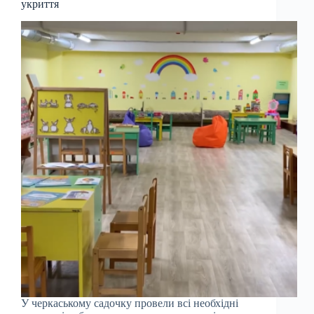
укриття
У черкаському садочку провели всі необхідні