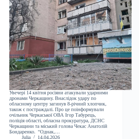
Увечері 14 квітня росіяни атакували ударними
дронами Черкащину. Внаслідок удару по
обласному центру загинув 8-річний хлопчик,
також є постраждалі. Про це поінформували
очільник Черкаської ОВА Ігор Табурець,
поліція області, обласна прокуратура, ДСНС
Черкащини та міський голова Чекас Анатолій
Бондаренко. “Однак,…
Julia
14.04.2026