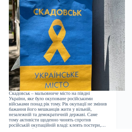
Скадовськ – мальовниче місто на півдні
України, яке було окуповане російськими
військами понад рік тому. Рік окупації не змінив
бажання його мешканців жити у вільній,
незалежній та демократичній державі. Саме
тому активісти щоденно чинять спротив
російській окупаційній владі: клеять постери,…
Julia
12.05.2023