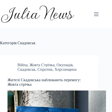
Перейти
до
вмісту
Категорія
Скадовськ
Війна
,
Жовта Стрічка
,
Окупація
,
Скадовськ
,
Спротив
,
Херсонщина
Жителі Скадовська наближають перемогу:
Жовта стрічка