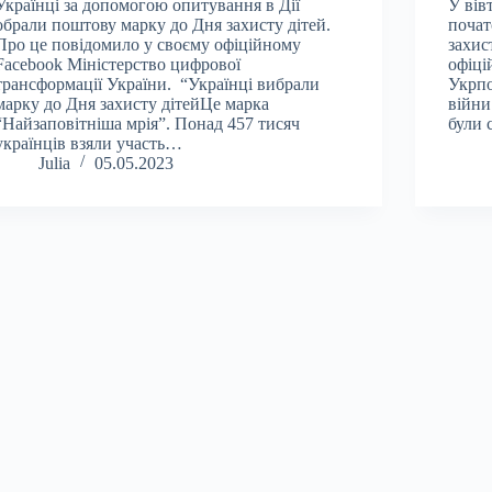
Українці за допомогою опитування в Дії
У вів
обрали поштову марку до Дня захисту дітей.
почат
Про це повідомило у своєму офіційному
захис
Facebook Міністерство цифрової
офіці
трансформації України. “Українці вибрали
Укрпо
марку до Дня захисту дітейЦе марка
війни
“Найзаповітніша мрія”. Понад 457 тисяч
були 
українців взяли участь…
Julia
05.05.2023