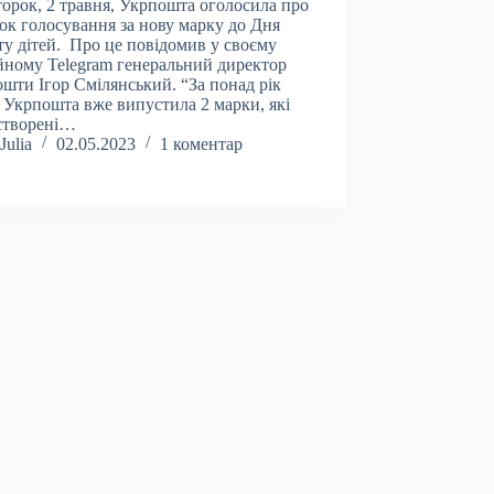
торок, 2 травня, Укрпошта оголосила про
ок голосування за нову марку до Дня
ту дітей. Про це повідомив у своєму
йному Telegram генеральний директор
шти Ігор Смілянський. “За понад рік
 Укрпошта вже випустила 2 марки, які
створені…
Julia
02.05.2023
1 коментар