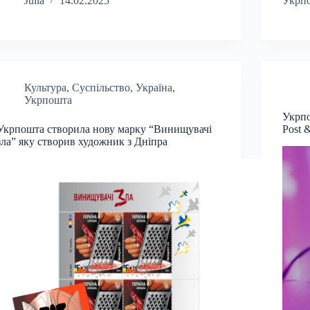
Julia
14.02.2025
Укрп
Культура
,
Суспільство
,
Україна
,
Укрпошта
Укрпо
Укрпошта створила нову марку “Винищувачі
Post 
зла” яку створив художник з Дніпра