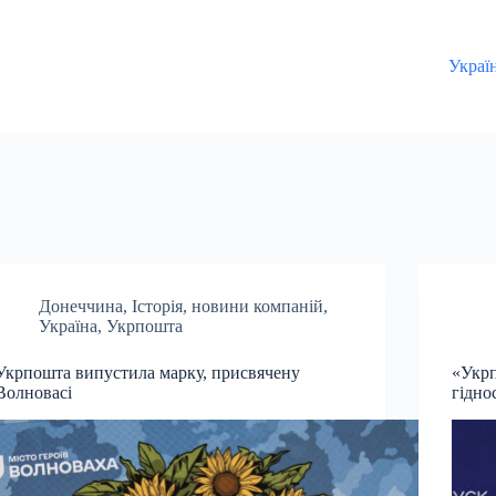
Украї
Донеччина
,
Історія
,
новини компаній
,
Україна
,
Укрпошта
Укрпошта випустила марку, присвячену
«Укрп
Волновасі
гідно