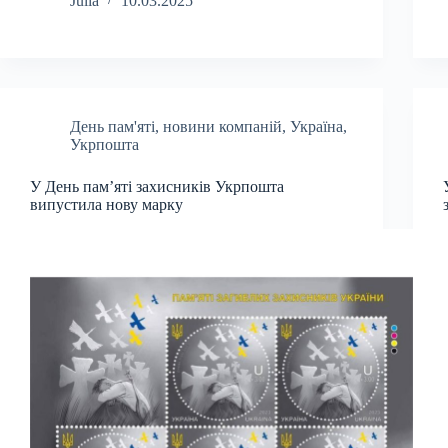
Julia
10.03.2025
День пам'яті
,
новини компаній
,
Україна
,
Укрпошта
У День пам’яті захисників Укрпошта
випустила нову марку