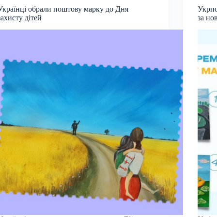
Українці обрали поштову марку до Дня
Укрпо
захисту дітей
за но