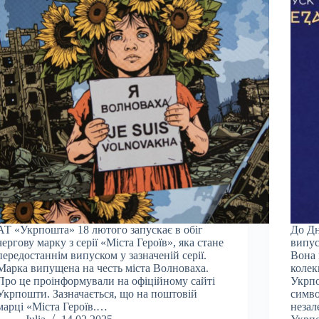
АТ «Укрпошта» 18 лютого запускає в обіг
До Дн
чергову марку з серії «Міста Героїв», яка стане
випус
передостаннім випуском у зазначеній серії.
Вона 
Марка випущена на честь міста Волноваха.
колек
Про це проінформували на офіційному сайті
Укрпо
Укрпошти. Зазначається, що на поштовій
симво
марці «Міста Героїв.…
незал