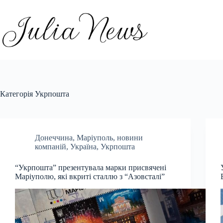
Перейти
до
вмісту
Категорія
Укрпошта
Донеччина
,
Маріуполь
,
новини
компаній
,
Україна
,
Укрпошта
“Укрпошта” презентувала марки присвячені
Маріуполю, які вкриті сталлю з “Азовсталі”