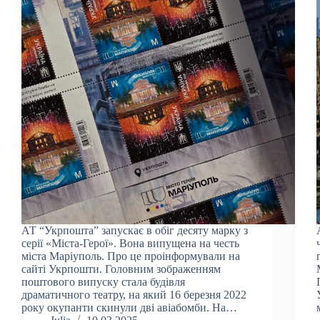
АТ “Укрпошта” запускає в обіг десяту марку з
серії «Міста-Герої». Вона випущена на честь
міста Маріуполь. Про це проінформували на
сайті Укрпошти. Головним зображенням
поштового випуску стала будівля
драматичного театру, на який 16 березня 2022
року окупанти скинули дві авіабомби. На…