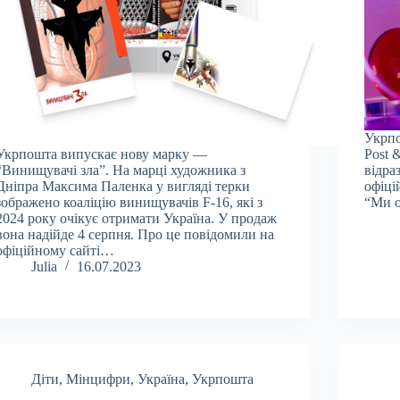
Укрпо
Укрпошта випускає нову марку —
Post 
“Винищувачі зла”. На марці художника з
відра
Дніпра Максима Паленка у вигляді терки
офіці
зображено коаліцію винищувачів F-16, які з
“Ми о
2024 року очікує отримати Україна. У продаж
вона надійде 4 серпня. Про це повідомили на
офіційному сайті…
Julia
16.07.2023
Діти
,
Мінцифри
,
Україна
,
Укрпошта