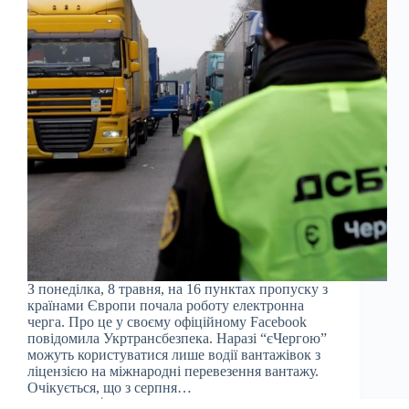
З понеділка, 8 травня, на 16 пунктах пропуску з
країнами Європи почала роботу електронна
черга. Про це у своєму офіційному Facebook
повідомила Укртрансбезпека. Наразі “єЧергою”
можуть користуватися лише водії вантажівок з
ліцензією на міжнародні перевезення вантажу.
Очікується, що з серпня…
Julia
08.05.2023