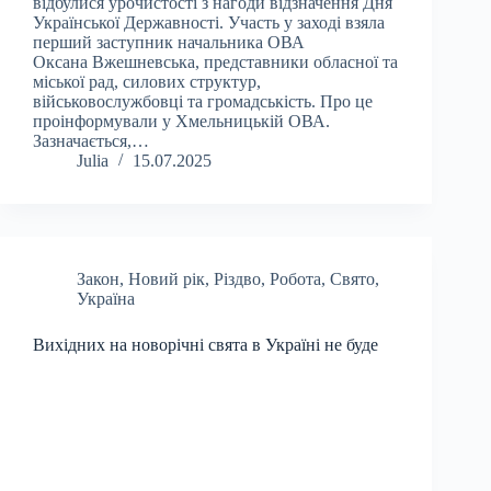
відбулися урочистості з нагоди відзначення Дня
Української Державності. Участь у заході взяла
перший заступник начальника ОВА
Оксана Вжешневська, представники обласної та
міської рад, силових структур,
військовослужбовці та громадськість. Про це
проінформували у Хмельницькій ОВА.
Зазначається,…
Julia
15.07.2025
Закон
,
Новий рік
,
Різдво
,
Робота
,
Свято
,
Україна
Вихідних на новорічні свята в Україні не буде