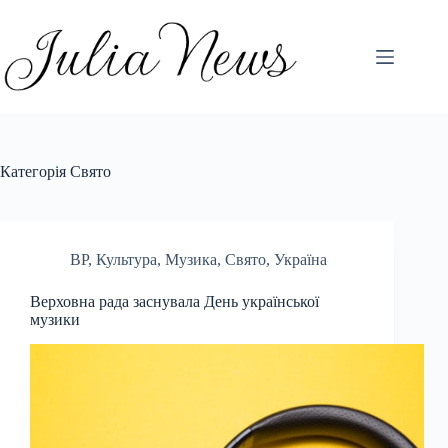
Перейти
до
вмісту
Категорія
Свято
ВР
,
Культура
,
Музика
,
Свято
,
Україна
Верховна рада заснувала День української
музики