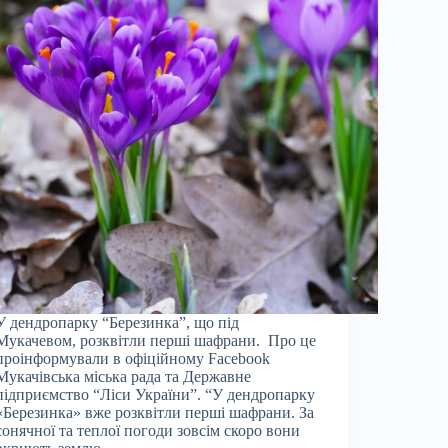
У дендропарку “Березинка”, що під
Мукачевом, розквітли перші шафрани. Про це
проінформували в офіційному Facebook
Мукачівська міська рада та Державне
підприємство “Ліси України”. “У дендропарку
«Березинка» вже розквітли перші шафрани. За
сонячної та теплої погоди зовсім скоро вони