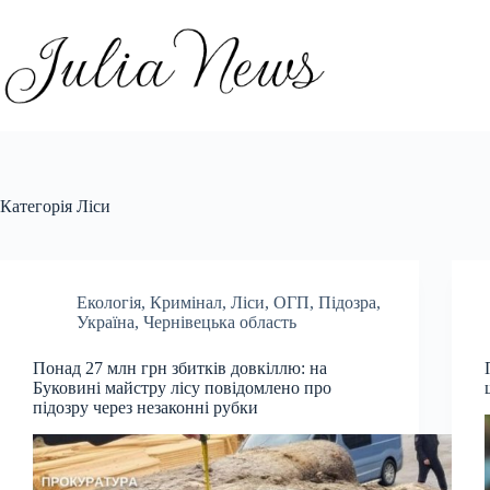
Перейти
до
вмісту
Категорія
Ліси
Екологія
,
Кримінал
,
Ліси
,
ОГП
,
Підозра
,
Україна
,
Чернівецька область
Понад 27 млн грн збитків довкіллю: на
Буковині майстру лісу повідомлено про
підозру через незаконні рубки