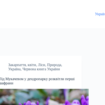
Украї
Закарпаття
,
квіти
,
Ліси
,
Природа
,
Україна
,
Червона книга України
Під Мукачевом у дендропарку розквітли перші
шафрани