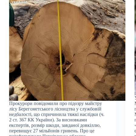
Прокурори повідомили про підозру майстру
лісу Берегометського лісництва у службовій
недбалості, що спричинила тяжкі наслідки (ч.
2 ст. 367 КК України). За висновками
експертів, розмір шкоди, завданої довкіллю,
перевищує 27 мільйонів гривень. Про це